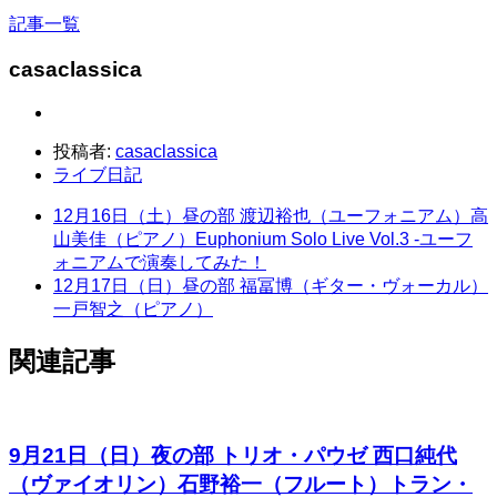
記事一覧
casaclassica
投稿者:
casaclassica
ライブ日記
12月16日（土）昼の部 渡辺裕也（ユーフォニアム）高
山美佳（ピアノ）Euphonium Solo Live Vol.3 -ユーフ
ォニアムで演奏してみた！
12月17日（日）昼の部 福冨博（ギター・ヴォーカル）
一戸智之（ピアノ）
関連記事
9月21日（日）夜の部 トリオ・パウゼ 西口純代
（ヴァイオリン）石野裕一（フルート）トラン・