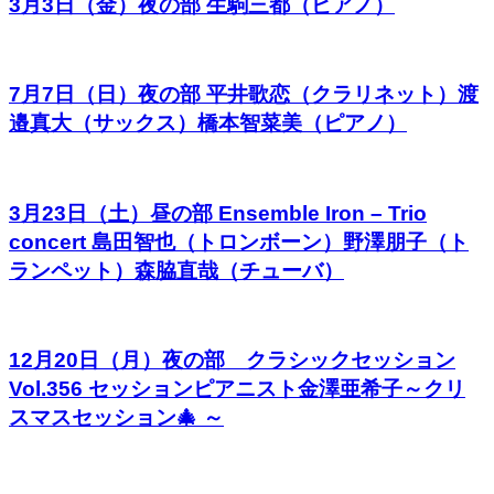
3月3日（金）夜の部 生駒三都（ピアノ）
7月7日（日）夜の部 平井歌恋（クラリネット）渡
邉真大（サックス）橋本智菜美（ピアノ）
3月23日（土）昼の部 Ensemble Iron – Trio
concert 島田智也（トロンボーン）野澤朋子（ト
ランペット）森脇直哉（チューバ）
12月20日（月）夜の部 クラシックセッション
Vol.356 セッションピアニスト金澤亜希子～クリ
スマスセッション🎄 ～