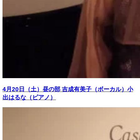
4月20日（土）昼の部 吉成有美子（ボーカル）小
出はるな（ピアノ）