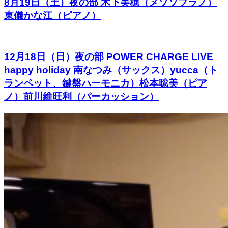
8月19日（土）夜の部 木下美穂（メゾソプラノ）
東儀かな江（ピアノ）
12月18日（日）夜の部 POWER CHARGE LIVE
happy holiday 南なつみ（サックス）yucca（ト
ランペット、鍵盤ハーモニカ）松本聡美（ピア
ノ）前川維旺利（パーカッション）