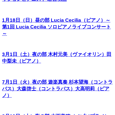
1月18日（日）昼の部 Lucia Cecilia（ピアノ）～
第1回 Lucia Cecilia ソロピアノライブコンサート
～
3月1日（土）夜の部 木村元美（ヴァイオリン）田
中梨未（ピアノ）
7月1日（火）夜の部 遊楽真奏 杉本望海（コントラ
バス）大森啓士（コントラバス）大高明莉（ピア
ノ）