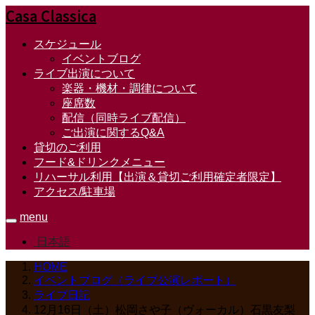
Casa Classica
スケジュール
イベントブログ
ライブ出演について
楽器・機材・調律について
座席数
配信（同時ライブ配信）
ご出演に関するQ&A
貸切のご利用
フード&ドリンクメニュー
リハーサル利用【出演＆貸切ご利用確定者限定】
アクセス/駐車場
menu
日本語
HOME
イベントブログ（ライブ公演レポート）
ライブ日記
12月16日（土）松岡さや子（ヴォーカル）石黒友梨