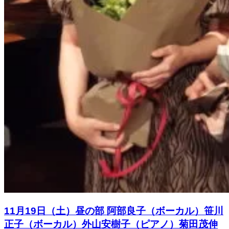
11月19日（土）昼の部 阿部良子（ボーカル）笹川
正子（ボーカル）外山安樹子（ピアノ）菊田茂伸