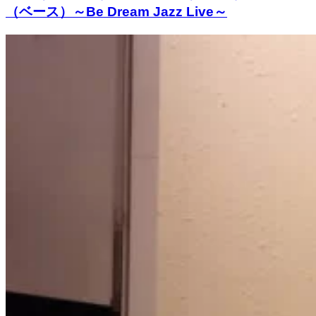
（ベース）～Be Dream Jazz Live～