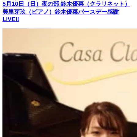
5月10日（日）夜の部 鈴木優菜（クラリネット）
美里芽玖（ピアノ）鈴木優菜バースデー感謝
LIVE‼︎