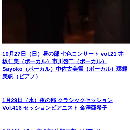
10月27日（日）昼の部 七色コンサート vol.21 井
坂仁美（ボーカル）市川啓二（ボーカル）
Sayoko（ボーカル）中佐古美雪（ボーカル）環輝
美帆（ピアノ）
1月29日（水）夜の部 クラシックセッション
Vol.416 セッションピアニスト 金澤亜希子