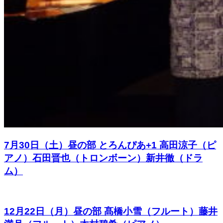
7月30日（土）昼の部 とろんぴあ+1 高田涼子（ピ
アノ）石田晋也（トロンボーン）新井徹（ドラ
ム）
12月22日（月）昼の部 髙橋小雪（フルート）藤井