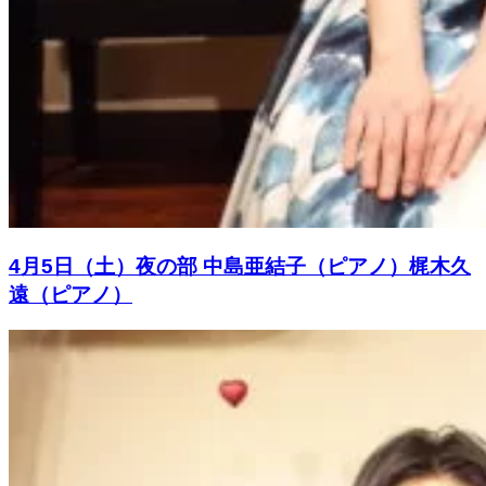
4月5日（土）夜の部 中島亜結子（ピアノ）梶木久
遠（ピアノ）