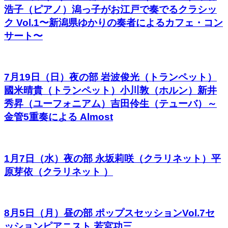
浩子（ピアノ）潟っ子がお江戸で奏でるクラシッ
ク Vol.1〜新潟県ゆかりの奏者によるカフェ・コン
サート〜
7月19日（日）夜の部 岩波俊光（トランペット）
國米晴貴（トランペット）小川敦（ホルン）新井
秀昇（ユーフォニアム）吉田伶生（テューバ）～
金管5重奏による Almost
1月7日（水）夜の部 永坂莉咲（クラリネット）平
原芽依（クラリネット ）
8月5日（月）昼の部 ポップスセッションVol.7セ
ッションピアニスト 若宮功三