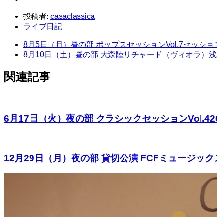
投稿者:
casaclassica
ライブ日記
8月5日（月）昼の部 ポップスセッションVol.7セッシ
8月10日（土）昼の部 大森陸リチャード（ヴィオラ）
関連記事
6月17日（火）夜の部 クラシックセッションVol.4
12月29日（月）夜の部 貸切公演 FCFミュージ