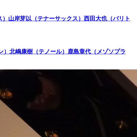
トサックス）山岸芽以（テナーサックス）西田大也（バリト
バリトン）北嶋康樹（テノール）鹿島章代（メゾソプラ