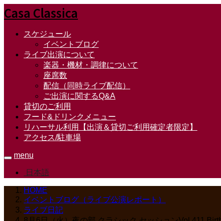
Casa Classica
スケジュール
イベントブログ
ライブ出演について
楽器・機材・調律について
座席数
配信（同時ライブ配信）
ご出演に関するQ&A
貸切のご利用
フード&ドリンクメニュー
リハーサル利用【出演＆貸切ご利用確定者限定】
アクセス/駐車場
menu
日本語
HOME
イベントブログ（ライブ公演レポート）
ライブ日記
8月6日（火）夜の部 クラシック セッションVol.411 Bi