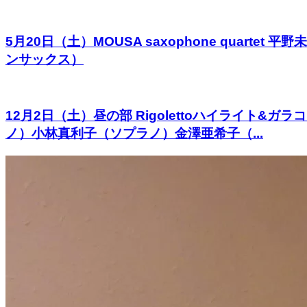
5月20日（土）MOUSA saxophone qua
ンサックス）
12月2日（土）昼の部 Rigolettoハイライ
ノ）小林真利子（ソプラノ）金澤亜希子（...