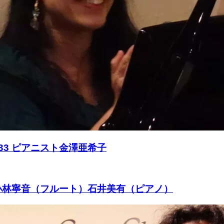
433 ピアニスト金澤亜希子
ト）小林寧音（フルート）石井美有（ピアノ）