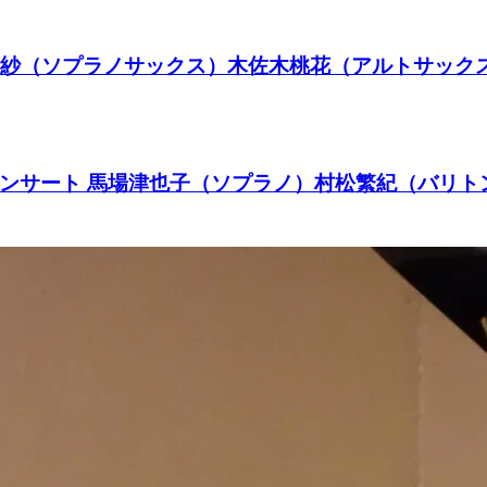
rtet 平野未紗（ソプラノサックス）木佐木桃花（アル
ト&ガラコンサート 馬場津也子（ソプラノ）村松繁紀（