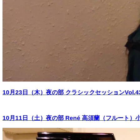
10月23日（木）夜の部 クラシックセッションVol.
10月11日（土）夜の部 René 高須蘭（フルー