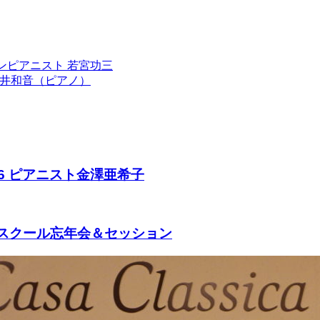
ョンピアニスト 若宮功三
浅井和音（ピアノ）
26 ピアニスト金澤亜希子
ックスクール忘年会＆セッション