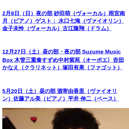
2月8日（日）夜の部 砂田萌（ヴォーカル）雨宮南
月（ピアノ）ゲスト： 水口七海（ヴァイオリン）
金子未怜（ヴォーカル）古江隆翔（ドラム）
12月27日（土）昼の部・夜の部 Suzume Music
Box 木管三重奏すずめ中村紫苑（オーボエ）𠮷田
かなえ（クラリネット）塚田有果（ファゴット）
5月20日（土）昼の部 酒寄由香里（ヴァイオリ
ン）佐藤アル美（ピアノ）平井 伸二（ベース）