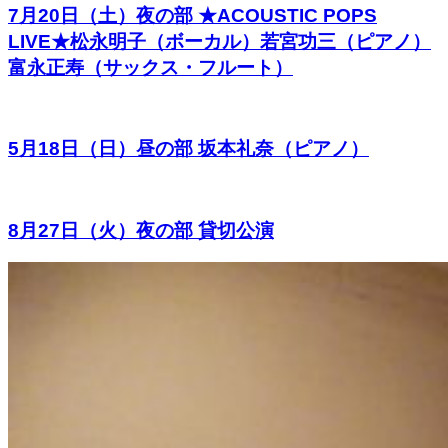
7月20日（土）夜の部 ★ACOUSTIC POPS
LIVE★松永明子（ボーカル）若宮功三（ピアノ）
富永正寿（サックス・フルート）
5月18日（日）昼の部 坂本礼奈（ピアノ）
8月27日（火）夜の部 貸切公演