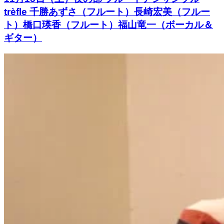
trèfle 千勝あずさ（フルート）長崎宏美（フルー
ト）橋口瑛香（フルート）福山竜一（ボーカル＆
ギター）