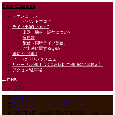
Casa Classica
スケジュール
イベントブログ
ライブ出演について
楽器・機材・調律について
座席数
配信（同時ライブ配信）
ご出演に関するQ&A
貸切のご利用
フード&ドリンクメニュー
リハーサル利用【出演＆貸切ご利用確定者限定】
アクセス/駐車場
menu
日本語
HOME
イベントブログ（ライブ公演レポート）
ライブ日記
9月22日（日）昼の部・夜の部 渋江美香（フルート）