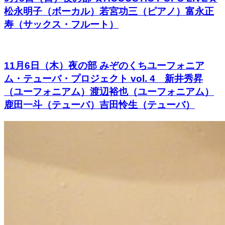
松永明子（ボーカル）若宮功三（ピアノ）富永正
寿（サックス・フルート）
11月6日（木）夜の部 みぞのくちユーフォニア
ム・テューバ・プロジェクト vol. 4 新井秀昇
（ユーフォニアム）渡辺裕也（ユーフォニアム）
鹿田一斗（テューバ）吉田怜生（テューバ）