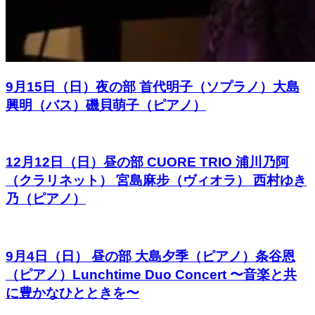
9月15日（日）夜の部 首代明子（ソプラノ）大島
興明（バス）磯貝萌子（ピアノ）
12月12日（日）昼の部 CUORE TRIO 浦川乃阿
（クラリネット） 宮島麻步（ヴィオラ） 西村ゆき
乃（ピアノ）
9月4日（日） 昼の部 大島夕季（ピアノ）条谷恩
（ピアノ）Lunchtime Duo Concert 〜音楽と共
に豊かなひとときを〜