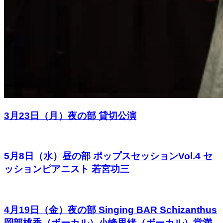
3月23日（月）夜の部 貸切公演
5月8日（水）昼の部 ポップスセッションVol.4 セ
ッションピアニスト 若宮功三
4月19日（金）夜の部 Singing BAR Schizanthus
岡部桃香（ボーカル）小峰里緒（ボーカル）堂満