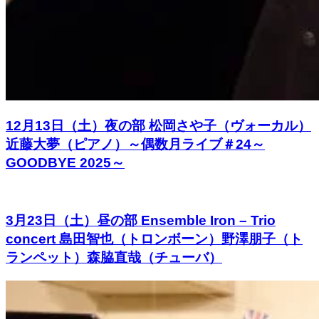
12月13日（土）夜の部 松岡さや子（ヴォーカル）
近藤大夢（ピアノ）～偶数月ライブ＃24～
GOODBYE 2025～
3月23日（土）昼の部 Ensemble Iron – Trio
concert 島田智也（トロンボーン）野澤朋子（ト
ランペット）森脇直哉（チューバ）