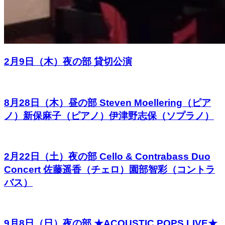
2月9日（木）夜の部 貸切公演
8月28日（木）昼の部 Steven Moellering（ピア
ノ）新保麻子（ピアノ）伊津野志保（ソプラノ）
2月22日（土）夜の部 Cello & Contrabass Duo
Concert 佐藤遥香（チェロ）園部智彩（コントラ
バス）
9月8日（日）夜の部 ★ACOUSTIC POPS LIVE★