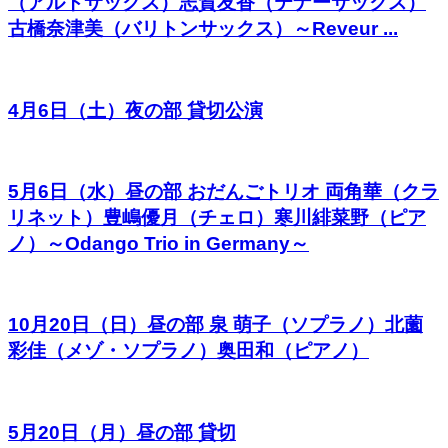
（アルトサックス）志賀友香（テナーサックス）
古橋奈津美（バリトンサックス）～Reveur ...
4月6日（土）夜の部 貸切公演
5月6日（水）昼の部 おだんごトリオ 両角華（クラ
リネット）豊嶋優月（チェロ）寒川緋菜野（ピア
ノ）～Odango Trio in Germany～
10月20日（日）昼の部 泉 萌子（ソプラノ）北薗
彩佳（メゾ・ソプラノ）奥田和（ピアノ）
5月20日（月）昼の部 貸切