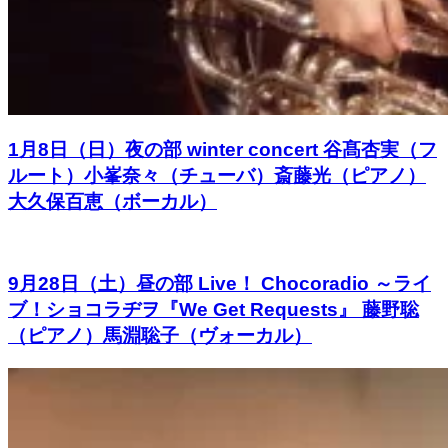
1月8日（日）夜の部 winter concert 谷髙杏実（フ
ルート）小峯奈々（チューバ）斎藤光（ピアノ）
大久保百恵（ボーカル）
9月28日（土）昼の部 Live！ Chocoradio ～ライ
ブ！ショコラヂヲ『We Get Requests』 藤野聡
（ピアノ）馬淵聡子（ヴォーカル）