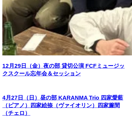
12月29日（金）夜の部 貸切公演 FCFミュージッ
クスクール忘年会＆セッション
4月27日（日）昼の部 KARANMA Trio 四家愛藍
（ピアノ）四家絵捺（ヴァイオリン）四家簾間
（チェロ）