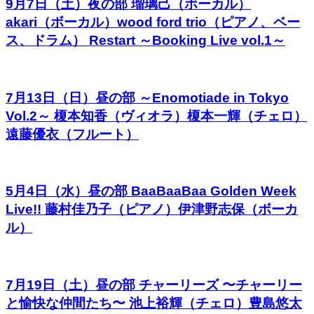
9月7日（土）夜の部 瑠璃己（ボーカル）
akari（ボーカル）wood ford trio（ピアノ、ベー
ス、ドラム） Restart ～Booking Live vol.1～
7月13日（日）昼の部 ～Enomotiade in Tokyo
Vol.2～ 榎本知香（ヴィオラ）榎本一輝（チェロ）
遠藤優衣（フルート）
5月4日（水）昼の部 BaaBaaBaa Golden Week
Live!! 藤村佳乃子（ピアノ）伊津野志保（ボーカ
ル）
7月19日（土）昼の部 チャーリーズ 〜チャーリー
と愉快な仲間たち〜 池上裕輝（チェロ）豊島悠太