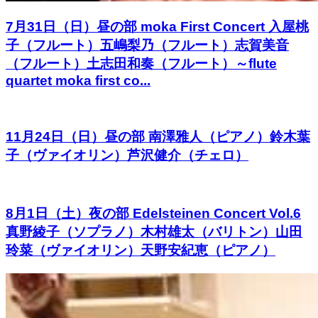
7月31日（日）昼の部 moka First Concert 入屋桃
子（フルート）五嶋梨乃（フルート）志賀美音
（フルート）土志田和奏（フルート）～flute
quartet moka first co...
11月24日（日）昼の部 南澤雅人（ピアノ）鈴木葉
子（ヴァイオリン）芦沢健介（チェロ）
8月1日（土）夜の部 Edelsteinen Concert Vol.6
真野綾子（ソプラノ）木村雄太（バリトン）山田
玲菜（ヴァイオリン）天野安紀恵（ピアノ）