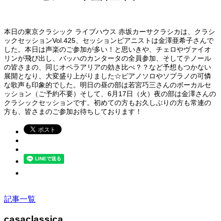
本日の東京クラシック ライブハウス 赤坂カーサクラシカは、クラシ
ックセッションVol.425、セッションピアニストは金澤亜希子さんで
した。本日は声楽のご参加が多い！と思いきや、チェロやヴァイオ
リンが飛び出し、バッハのカンタータの全員参加、そしてテノール
の皆さまの、同じオペラアリアの効き比べ？？など予想もつかない
展開となり、大変盛り上がりました☆ピアノソロやソプラノの可憐
な歌声も印象的でした。明日の昼の部は若宮巧三さんのボーカルセ
ッション（ご予約不要）そして、6月17日（火）夜の部は金澤さんの
クラシックセッションです。初めての方もお久しぶりの方も常連の
方も、皆さまのご参加お待ちしております！
記事一覧
casaclassica