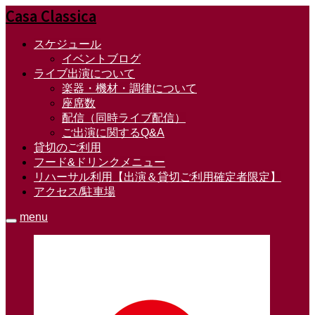
Casa Classica
スケジュール
イベントブログ
ライブ出演について
楽器・機材・調律について
座席数
配信（同時ライブ配信）
ご出演に関するQ&A
貸切のご利用
フード&ドリンクメニュー
リハーサル利用【出演＆貸切ご利用確定者限定】
アクセス/駐車場
menu