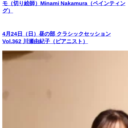
モ（切り絵師）Minami Nakamura（ペインティン
グ）
4月24日（日）昼の部 クラシックセッション
Vol.362 川瀬由紀子（ピアニスト）