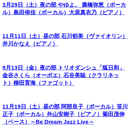
3月29日（土）夜の部 やゆよ。 廣橋弥恵（ボーカ
ル）島田侑佳（ボーカル）大原真衣乃（ピアノ）
11月11日（土）昼の部 石川郁美（ヴァイオリン）
井川かなえ（ピアノ）
9月13日（金）夜の部 トリオダンシュ「狐日和」
金谷さくら（オーボエ）石谷美聡（クラリネッ
ト）柳田育海（ファゴット）
11月19日（土）昼の部 阿部良子（ボーカル）笹川
正子（ボーカル）外山安樹子（ピアノ）菊田茂伸
（ベース）～Be Dream Jazz Live～