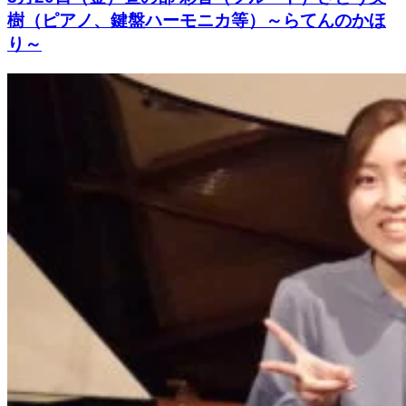
樹（ピアノ、鍵盤ハーモニカ等）～らてんのかほ
り～