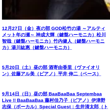
12月27日（金）夜の部 GOD松竹の湯 ～アルティ
メット年の瀬～ 神成大輝（鍵盤ハーモニカ）松川
智哉（鍵盤ハーモニカ）竹内健人（鍵盤ハーモニ
カ）湯川紘惠（鍵盤ハーモニカ）
5月20日（土）昼の部 酒寄由香里（ヴァイオリ
ン）佐藤アル美（ピアノ）平井 伸二（ベース）
9月14日（日）昼の部 BaaBaaBaa Septembaa
Live !! BaaBaaBaa 藤村佳乃子（ピアノ）伊津野
志保（ボーカル）Special Guest：生井清太郎（ト