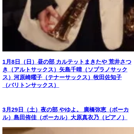
1月8日（日）昼の部 カルテットまきたや 荒井さつ
き（アルトサックス）矢島千晴（ソプラノサック
ス）河原崎曜子（テナーサックス）牧田佐知子
（バリトンサックス）
3月29日（土）夜の部 やゆよ。 廣橋弥恵（ボーカ
ル）島田侑佳（ボーカル）大原真衣乃（ピアノ）