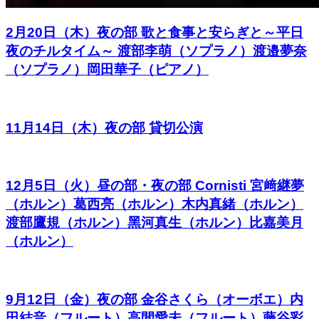
2月20日（木）夜の部 歌と食事と安らぎと～平日
夜のチルタイム～ 渡部李萌（ソプラノ）渡邉夢奈
（ソプラノ）岡田華子（ピアノ）
11月14日（木）夜の部 貸切公演
12月5日（火）昼の部・夜の部 Cornisti 宮﨑継夢
（ホルン）葛西亮（ホルン）木内真緒（ホルン）
渡部鷹規（ホルン）黑河真生（ホルン）比嘉美月
（ホルン）
9月12日（金）夜の部 金谷さくら（オーボエ）内
田結音（フルート）高間愛未（フルート）藤谷彩