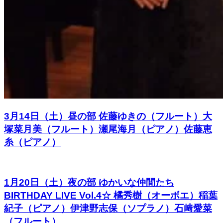
3月14日（土）昼の部 佐藤ゆきの（フルート）大
塚菜月美（フルート）瀬尾海月（ピアノ）佐藤恵
糸（ピアノ）
1月20日（土）夜の部 ゆかいな仲間たち
BIRTHDAY LIVE Vol.4☆ 橘秀樹（オーボエ）稲葉
紀子（ピアノ）伊津野志保（ソプラノ）石﨑愛菜
（フルート）