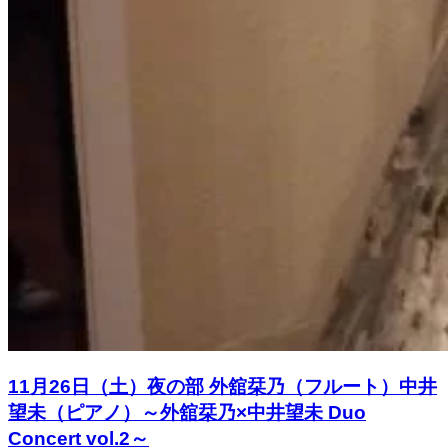
11月26日（土）夜の部 外舘栞乃（フルート）中井
望未（ピアノ）～外舘栞乃×中井望未 Duo
Concert vol.2～