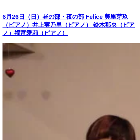
6月26日（日）昼の部・夜の部 Felice 美里芽玖
（ピアノ）井上実乃里（ピアノ） 鈴木那央（ピア
ノ）福富愛莉（ピアノ）