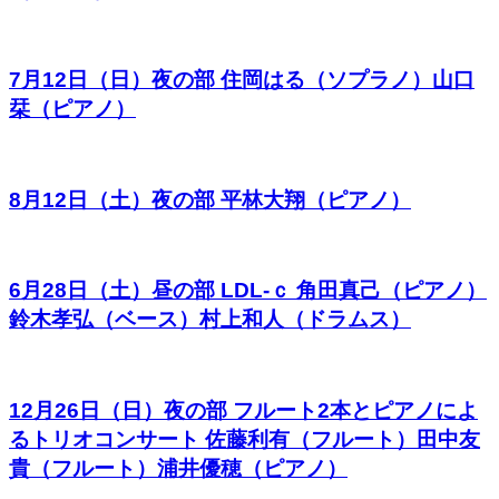
7月12日（日）夜の部 住岡はる（ソプラノ）山口
栞（ピアノ）
8月12日（土）夜の部 平林大翔（ピアノ）
6月28日（土）昼の部 LDL-ｃ 角田真己（ピアノ）
鈴木孝弘（ベース）村上和人（ドラムス）
12月26日（日）夜の部 フルート2本とピアノによ
るトリオコンサート 佐藤利有（フルート）田中友
貴（フルート）浦井優穂（ピアノ）