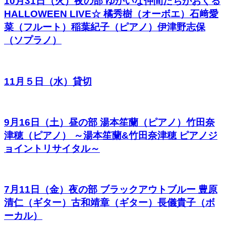
10月31日（火）夜の部 ゆかいな仲間たちがおくる
HALLOWEEN LIVE☆ 橘秀樹（オーボエ）石﨑愛
菜（フルート）稲葉紀子（ピアノ）伊津野志保
（ソプラノ）
11月５日（水）貸切
9月16日（土）昼の部 湯本笙蘭（ピアノ）竹田奈
津穂（ピアノ） ～湯本笙蘭&竹田奈津穂 ピアノジ
ョイントリサイタル～
7月11日（金）夜の部 ブラックアウトブルー 豊原
清仁（ギター）古和靖章（ギター）長儀貴子（ボ
ーカル）