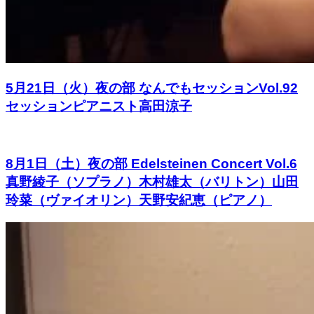
5月21日（火）夜の部 なんでもセッションVol.92
セッションピアニスト高田涼子
8月1日（土）夜の部 Edelsteinen Concert Vol.6
真野綾子（ソプラノ）木村雄太（バリトン）山田
玲菜（ヴァイオリン）天野安紀恵（ピアノ）