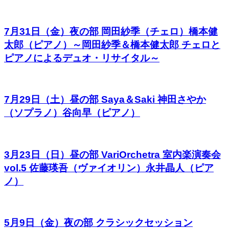
7月31日（金）夜の部 岡田紗季（チェロ）橋本健
太郎（ピアノ）～岡田紗季＆橋本健太郎 チェロと
ピアノによるデュオ・リサイタル～
7月29日（土）昼の部 Saya＆Saki 神田さやか
（ソプラノ）谷向早（ピアノ）
3月23日（日）昼の部 VariOrchetra 室内楽演奏会
vol.5 佐藤瑛吾（ヴァイオリン）永井晶人（ピア
ノ）
5月9日（金）夜の部 クラシックセッション