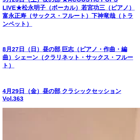
LIVE★松永明子（ボーカル）若宮功三（ピアノ）
富永正寿（サックス・フルート）下神竜哉（トラ
ンペット）
8月27日（日）昼の部 巨志（ピアノ・作曲・編
曲）シェーン（クラリネット・サックス・フルー
ト）
4月29日（金）昼の部 クラシックセッション
Vol.363