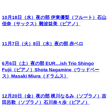
10月18日（水）夜の部 伊東優梨（フルート）石山
佳奈（サックス）難波益美（ピアノ）
11月7日（火）8日（水）夜の部 赤ベロ
6月6日（土）夜の部 EUR…ish Trio Shingo
Fujii（ピアノ）Shota Nagamine（ウッドベー
ス）Masaki Miura（ドラムス）
12月20日（金）夜の部 梶川なるみ（ソプラノ）吉
田呂歌（ソプラノ）石川奈々歩（ピアノ）