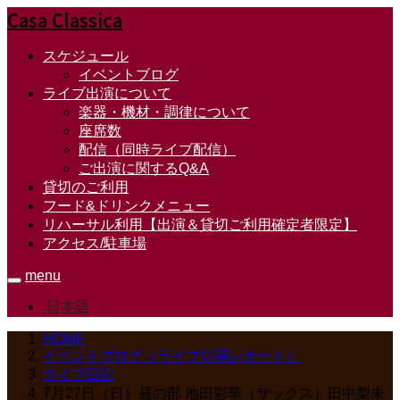
Casa Classica
スケジュール
イベントブログ
ライブ出演について
楽器・機材・調律について
座席数
配信（同時ライブ配信）
ご出演に関するQ&A
貸切のご利用
フード&ドリンクメニュー
リハーサル利用【出演＆貸切ご利用確定者限定】
アクセス/駐車場
menu
日本語
HOME
イベントブログ（ライブ公演レポート）
ライブ日記
7月27日（日）昼の部 池田彩華（サックス）田中梨未