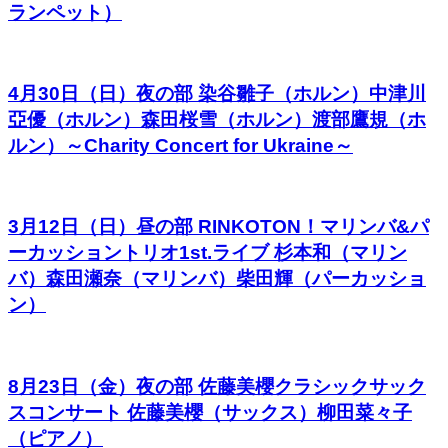
ランペット）
4月30日（日）夜の部 染谷雛子（ホルン）中津川
亞優（ホルン）森田桜雪（ホルン）渡部鷹規（ホ
ルン）～Charity Concert for Ukraine～
3月12日（日）昼の部 RINKOTON！マリンバ&パ
ーカッショントリオ1st.ライブ 杉本和（マリン
バ）森田瀬奈（マリンバ）柴田輝（パーカッショ
ン）
8月23日（金）夜の部 佐藤美櫻クラシックサック
スコンサート 佐藤美櫻（サックス）柳田菜々子
（ピアノ）