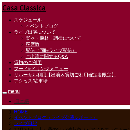
Casa Classica
スケジュール
イベントブログ
ライブ出演について
楽器・機材・調律について
座席数
配信（同時ライブ配信）
ご出演に関するQ&A
貸切のご利用
フード&ドリンクメニュー
リハーサル利用【出演＆貸切ご利用確定者限定】
アクセス/駐車場
menu
日本語
HOME
イベントブログ（ライブ公演レポート）
ライブ日記
12月20日（土）昼の部 小池花奈（ピアノ＆エレクトーン）～小池