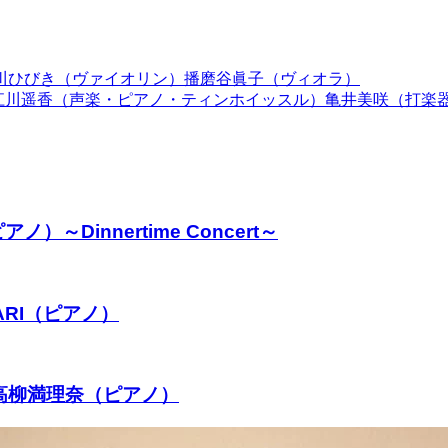
森川ひびき（ヴァイオリン）播磨谷眞子（ヴィオラ）
フルート）江川遥香（声楽・ピアノ・ティンホイッスル）亀井美咲（
Dinnertime Concert～
ARI（ピアノ）
）高柳満理奈（ピアノ）