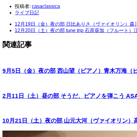
投稿者:
casaclassica
ライブ日記
12月19日（金）夜の部 日比ありさ（ヴァイオリン）
12月20日（土）夜の部 tune trip 石原葵加（
関連記事
9月5日（金）夜の部 西山望（ピアノ）青木万海（ピアノ）～
2月11日（土）昼の部 そうだ、ピアノを弾こう AS
10月21日（土）夜の部 山元大河（ヴァイオリン