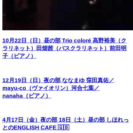
10月22日（日）昼の部 Trio coloré 高野裕美（ク
ラリネット）田畑茜（バスクラリネット）前田明
子（ピアノ）
12月19日（日）夜の部 ななまゆ 窪田真佑／
mayu-co（ヴァイオリン）河合七葉／
nanaha（ピアノ）
4月17日（金）夜の部 18日（土）昼の部 しほれっ
とのENGLISH CAFE 🇬🇧