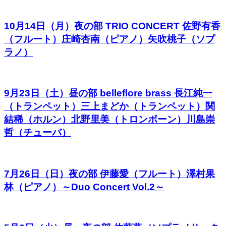
10月14日（月）夜の部 TRIO CONCERT 佐野有香
（フルート）庄崎杏南（ピアノ）矢吹桃子（ソプ
ラノ）
9月23日（土）昼の部 belleflore brass 長江純一
（トランペット）三上まどか（トランペット）関
結稀（ホルン）北野里美（トロンボーン）川島崇
哲（チューバ）
7月26日（日）夜の部 伊藤愛（フルート）澤村果
林（ピアノ）～Duo Concert Vol.2～