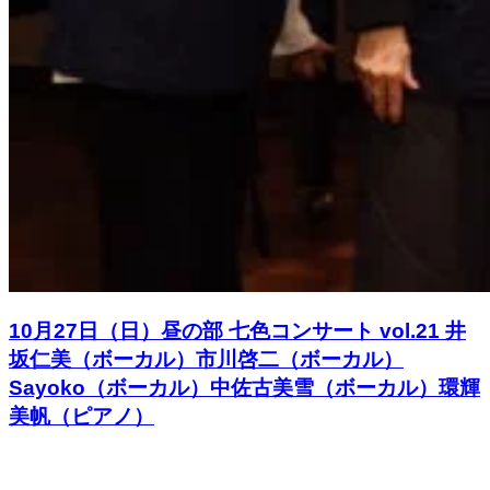
10月27日（日）昼の部 七色コンサート vol.21 井
坂仁美（ボーカル）市川啓二（ボーカル）
Sayoko（ボーカル）中佐古美雪（ボーカル）環輝
美帆（ピアノ）