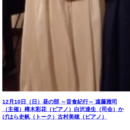
12月10日（日）昼の部 ～音食紀行～ 遠藤雅司
（主催）樽木彩花（ピアノ）白沢達生（司会）か
げはら史帆（トーク）古村美穂（ピアノ）