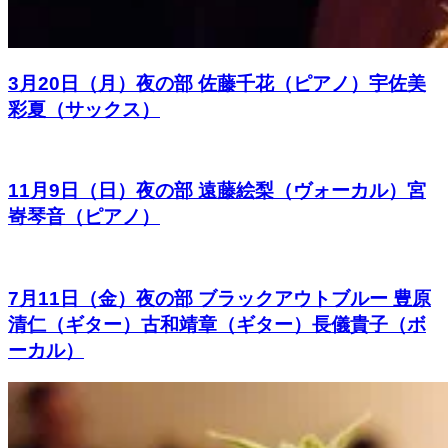
3月20日（月）夜の部 佐藤千花（ピアノ）宇佐美
彩夏（サックス）
11月9日（日）夜の部 遠藤絵梨（ヴォーカル）宮
㟢琴音（ピアノ）
7月11日（金）夜の部 ブラックアウトブルー 豊原
清仁（ギター）古和靖章（ギター）長儀貴子（ボ
ーカル）