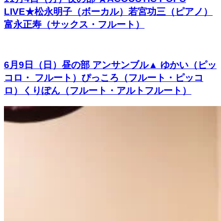
LIVE★松永明子（ボーカル）若宮功三（ピアノ）
富永正寿（サックス・フルート）
6月9日（日）昼の部 アンサンブル▲ ゆかい（ピッ
コロ・ フルート）ぴっころ（フルート・ピッコ
ロ）くりぽん（フルート・アルトフルート）