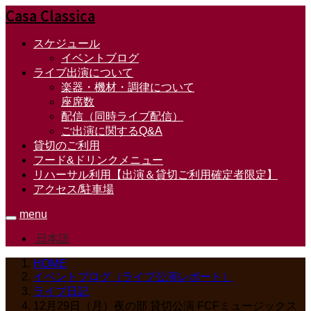
Casa Classica
スケジュール
イベントブログ
ライブ出演について
楽器・機材・調律について
座席数
配信（同時ライブ配信）
ご出演に関するQ&A
貸切のご利用
フード&ドリンクメニュー
リハーサル利用【出演＆貸切ご利用確定者限定】
アクセス/駐車場
menu
日本語
HOME
イベントブログ（ライブ公演レポート）
ライブ日記
12月29日（月）夜の部 貸切公演 FCFミュージックス