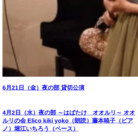
6月21日（金）夜の部 貸切公演
4月2日（水）夜の部 ～はばたけ オオルリ～ オオ
ルリの会 Elico kiki yoko（朗読）藤本暁子（ピア
ノ）堀江いちろう（ベース）