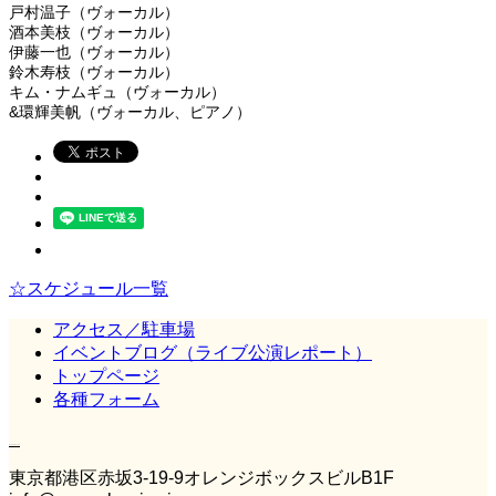
戸村温子（ヴォーカル）
酒本美枝（ヴォーカル）
伊藤一也（ヴォーカル）
鈴木寿枝（ヴォーカル）
キム・ナムギュ（ヴォーカル）
&環輝美帆（ヴォーカル、ピアノ）
☆スケジュール一覧
アクセス／駐車場
イベントブログ（ライブ公演レポート）
トップページ
各種フォーム
Casa Classica
東京都港区赤坂3‐19‐9オレンジボックスビルB1F