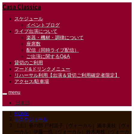
Casa Classica
スケジュール
イベントブログ
ライブ出演について
楽器・機材・調律について
座席数
配信（同時ライブ配信）
ご出演に関するQ&A
貸切のご利用
フード&ドリンクメニュー
リハーサル利用【出演＆貸切ご利用確定者限定】
アクセス/駐車場
menu
日本語
HOME
☆スケジュール
（土）昼の部 戸村温子（ヴォーカル）酒本美枝（ヴォ
ーカル）伊藤一也（ヴォーカル）鈴木寿枝（ヴォーカ