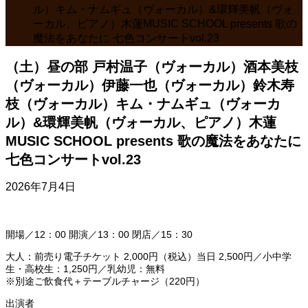
ル）キム・ナムギュ（ヴォーカル）&環輝美帆（ヴォ
ーカル、ピアノ）木蓮MUSIC SCHOOL presents 歌の
魔法をあなたに 七色コンサートvol.23
（土）昼の部 戸村温子（ヴォーカル）酒本美枝
（ヴォーカル）伊藤一也（ヴォーカル）鈴木寿
枝（ヴォーカル）キム・ナムギュ（ヴォーカ
ル）&環輝美帆（ヴォーカル、ピアノ）木蓮
MUSIC SCHOOL presents 歌の魔法をあなたに
七色コンサートvol.23
2026年7月4日
開場／12：00 開演／13：00 閉店／15：30
大人：前売り電子チケット 2,000円（税込）当日 2,500円／小中学
生・高校生：1,250円／乳幼児：無料
※別途ご飲食代＋テーブルチャージ（220円）
出演者