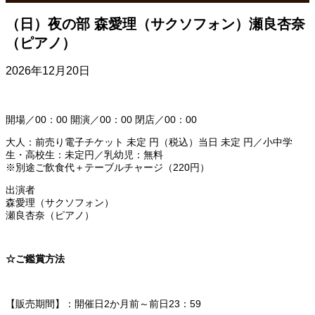
（日）夜の部 森愛理（サクソフォン）瀬良杏奈
（ピアノ）
2026年12月20日
開場／00：00 開演／00：00 閉店／00：00
大人：前売り電子チケット 未定 円（税込）当日 未定 円／小中学
生・高校生：未定円／乳幼児：無料
※別途ご飲食代＋テーブルチャージ（220円）
出演者
森愛理（サクソフォン）
瀬良杏奈（ピアノ）
☆ご鑑賞方法
【販売期間】：開催日2か月前～前日23：59