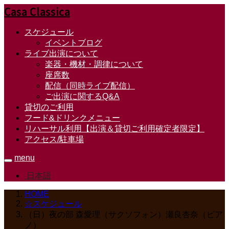
Casa Classica
スケジュール
イベントブログ
ライブ出演について
楽器・機材・調律について
座席数
配信（同時ライブ配信）
ご出演に関するQ&A
貸切のご利用
フード&ドリンクメニュー
リハーサル利用【出演＆貸切ご利用確定者限定】
アクセス/駐車場
menu
日本語
HOME
☆スケジュール
（日）夜の部 森愛理（サクソフォン）瀬良杏奈（ピア
ノ）