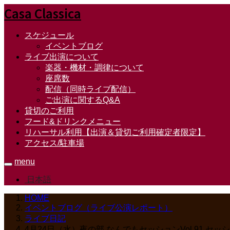
Casa Classica
スケジュール
イベントブログ
ライブ出演について
楽器・機材・調律について
座席数
配信（同時ライブ配信）
ご出演に関するQ&A
貸切のご利用
フード&ドリンクメニュー
リハーサル利用【出演＆貸切ご利用確定者限定】
アクセス/駐車場
menu
日本語
HOME
イベントブログ（ライブ公演レポート）
ライブ日記
4月24日（水）夜の部 なんでもセッションVol.91 セ