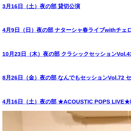
3月16日（土）夜の部 貸切公演
4月9日（日）夜の部 ナターシャ春ライブwithチェ
10月23日（木）夜の部 クラシックセッションVol.
8月26日（金）夜の部 なんでもセッションVol.7
4月16日（土）夜の部 ★ACOUSTIC POPS 