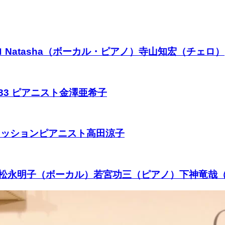
ロ Natasha（ボーカル・ピアノ）寺山知宏（チェロ）
433 ピアニスト金澤亜希子
2 セッションピアニスト高田涼子
LIVE★松永明子（ボーカル）若宮功三（ピアノ）下神竜