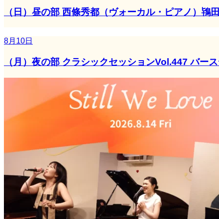
（日）昼の部 西條秀都（ヴォーカル・ピアノ）鴇
8月10日
（月）夜の部 クラシックセッションVol.447 バ