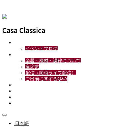
Casa Classica
スケジュール
イベントブログ
ライブ出演について
楽器・機材・調律について
座席数
配信（同時ライブ配信）
ご出演に関するQ&A
貸切のご利用
フード&ドリンクメニュー
リハーサル利用【出演＆貸切ご利用確定者限定】
アクセス/駐車場
menu
日本語