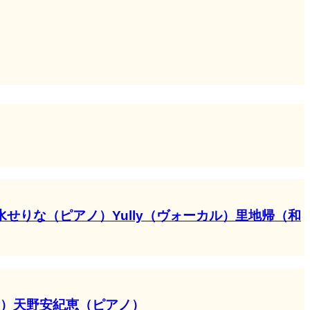
せりな（ピアノ）Yully（ヴォーカル）里地帰（和
オリン）天野安紀恵（ピアノ）