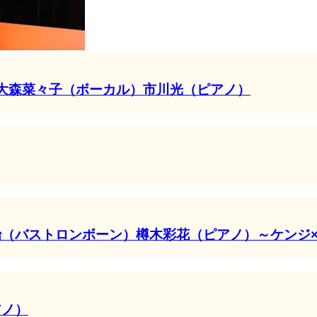
ーカル）大森菜々子（ボーカル）市川光（ピアノ）
治（バストロンボーン）樽木彩花（ピアノ）～ケンジ
アノ）