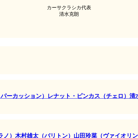
カーサクラシカ代表
清水克朗
パーカッション）レナット・ピンカス（チェロ）清水
 真野綾子（ソプラノ）木村雄太（バリトン）山田玲菜（ヴァイ