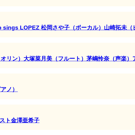
co sings LOPEZ 松岡さや子（ボーカル）山崎
イオリン）大塚菜月美（フルート）茅嶋怜奈（声楽）
ピアノ）
アニスト金澤亜希子