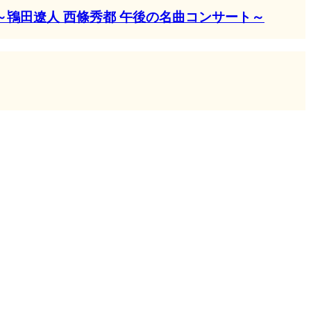
鴇田遼人 西條秀都 午後の名曲コンサート～