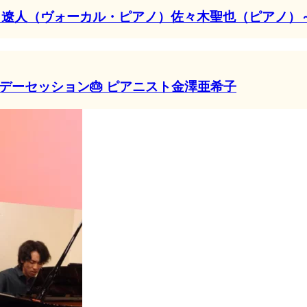
田遼人（ヴォーカル・ピアノ）佐々木聖也（ピアノ）～
ースデーセッション🎂 ピアニスト金澤亜希子