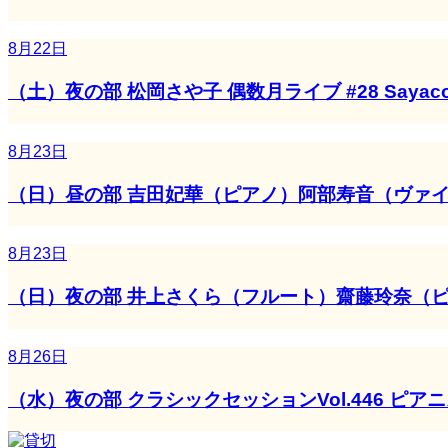
8月22日
（土）夜の部 松岡さや子 偶数月ライブ #28 Saya
8月23日
（日）昼の部 吉田妃華（ピアノ）阿部寿音（ヴァ
8月23日
（日）夜の部 井上さくら（フルート）齋藤玲奈（
8月26日
（水）夜の部 クラシックセッションVol.446 ピ