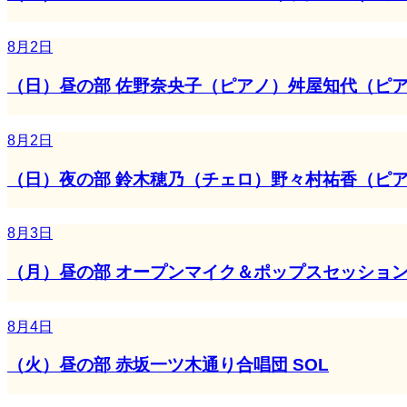
8月2日
（日）昼の部 佐野奈央子（ピアノ）舛屋知代（ピアノ、鍵
8月2日
（日）夜の部 鈴木穂乃（チェロ）野々村祐香（ピアノ）～S
8月3日
（月）昼の部 オープンマイク＆ポップスセッションVo
8月4日
（火）昼の部 赤坂一ツ木通り合唱団 SOL