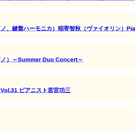
盤ハーモニカ）稲寄智秋（ヴァイオリン）Piano Duo
ummer Duo Concert～
l.31 ピアニスト若宮功三