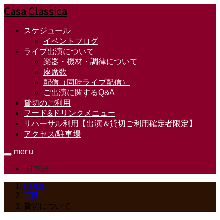
Casa Classica
スケジュール
イベントブログ
ライブ出演について
楽器・機材・調律について
座席数
配信（同時ライブ配信）
ご出演に関するQ&A
貸切のご利用
フード&ドリンクメニュー
リハーサル利用【出演＆貸切ご利用確定者限定】
アクセス/駐車場
menu
日本語
HOME
項目
貸切について