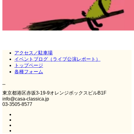
アクセス／駐車場
イベントブログ（ライブ公演レポート）
トップページ
各種フォーム
Casa Classica
東京都港区赤坂3‐19‐9オレンジボックスビルB1F
info@casa-classica.jp
03-3505-8577