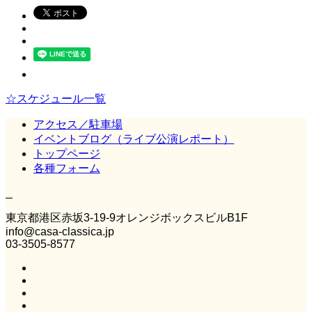
☆スケジュール一覧
アクセス／駐車場
イベントブログ（ライブ公演レポート）
トップページ
各種フォーム
Casa Classica
東京都港区赤坂3‐19‐9オレンジボックスビルB1F
info@casa-classica.jp
03-3505-8577