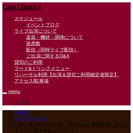
Casa Classica
スケジュール
イベントブログ
ライブ出演について
楽器・機材・調律について
座席数
配信（同時ライブ配信）
ご出演に関するQ&A
貸切のご利用
フード&ドリンクメニュー
リハーサル利用【出演＆貸切ご利用確定者限定】
アクセス/駐車場
menu
日本語
HOME
☆スケジュール
（日）夜の部 田中初音（フルート）香村佳澄（クラリ
ネット）薄木咲良（ピアノ）