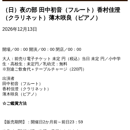
（日）夜の部 田中初音（フルート）香村佳澄
（クラリネット）薄木咲良（ピアノ）
2026年12月13日
開場／00：00 開演／00：00 閉店／00：00
大人：前売り電子チケット 未定 円（税込）当日 未定 円／小中学
生・高校生：未定円／乳幼児：無料
※別途ご飲食代＋テーブルチャージ（220円）
出演者
田中初音（フルート）
香村佳澄（クラリネット）
薄木咲良（ピアノ）
☆ご鑑賞方法
【販売期間】：開催日2か月前～前日23：59