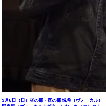
3月8日（日）昼の部・夜の部 颯希（ヴォーカル）