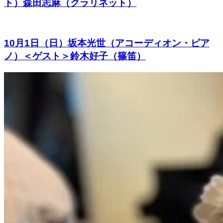
ト）森田志麻（クラリネット）
10月1日（日）坂本光世（アコーディオン・ピア
ノ）＜ゲスト＞鈴木好子（篠笛）