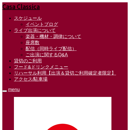
Casa Classica
スケジュール
イベントブログ
ライブ出演について
楽器・機材・調律について
座席数
配信（同時ライブ配信）
ご出演に関するQ&A
貸切のご利用
フード&ドリンクメニュー
リハーサル利用【出演＆貸切ご利用確定者限定】
アクセス/駐車場
menu