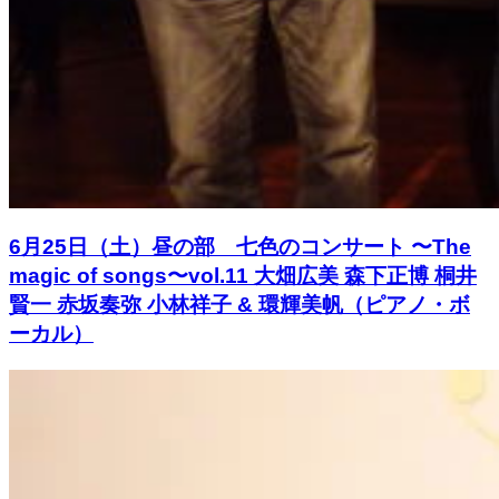
6月25日（土）昼の部 七色のコンサート 〜The
magic of songs〜vol.11 大畑広美 森下正博 桐井
賢一 赤坂奏弥 小林祥子 & 環輝美帆（ピアノ・ボ
ーカル）