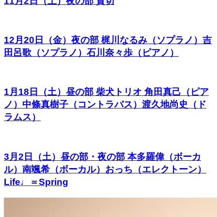
11月2日（土）夜の部 貸切
12月20日（金）夜の部 梶川なるみ（ソプラノ）吉
田呂歌（ソプラノ）石川奈々歩（ピアノ）
1月18日（土）昼の部 柴犬トリオ 角田真己（ピア
ノ）中條真樹子（コントラバス）渡久地尚史（ド
ラムス）
3月2日（土）昼の部・夜の部 本多羅偉（ボーカ
ル）南颯希（ボーカル）おっち（エレクトーン）
Life♩＝Spring