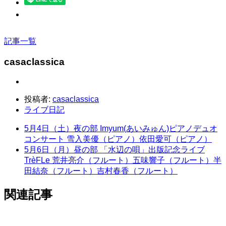
記事一覧
casaclassica
投稿者:
casaclassica
ライブ日記
5月4日（土）夜の部 Imyum(あいみゅん)ピアノデュオ
コンサート 雪入美優（ピアノ）依田愛可（ピアノ）
5月6日（月）昼の部 「水辺の唄」出版記念ライブ
TrèFLe 荒井亮介（フルート）五味響子（フルート）半
田結奈（フルート）吉村春香（フルート）
関連記事