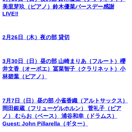
美里芽玖（ピアノ）鈴木優菜バースデー感謝
LIVE‼︎
2月26日（木）夜の部 貸切
3月30日（日）昼の部 山崎まりあ（フルート）櫻
井文香（オーボエ）冨菜智子（クラリネット）小
林碧葉（ピアノ）
7月7日（日）昼の部 小雀香織（アルトサックス）
岡田銀蔵（フリューゲルホルン） 菅礼子（ピア
ノ） むらお（ベース） 浦谷和幸（ドラムス）
Guest: John Pillarella（ギター）