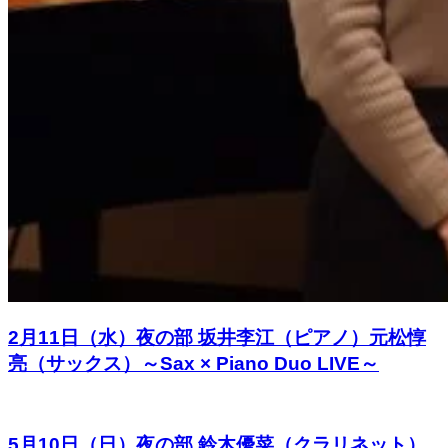
2月11日（水）夜の部 坂井李江（ピアノ）元松惇
亮（サックス）～Sax × Piano Duo LIVE～
5月10日（日）夜の部 鈴木優菜（クラリネット）