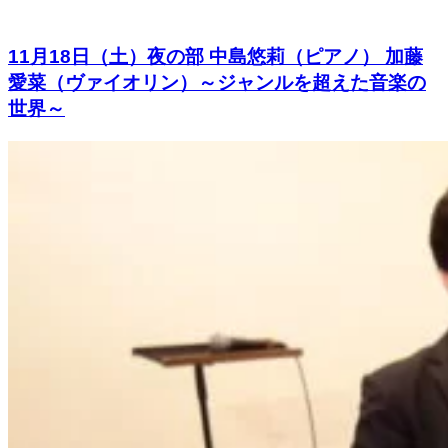
11月18日（土）夜の部 中島悠莉（ピアノ） 加藤
愛菜（ヴァイオリン）～ジャンルを超えた音楽の
世界～