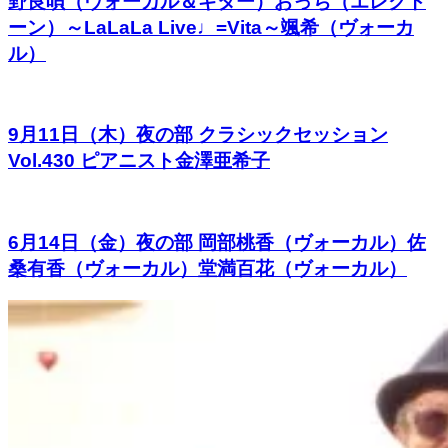
野良唄（ヴォーカル＆ギター）おっち（エレクト
ーン）～LaLaLa Live♩=Vita～颯希（ヴォーカ
ル）
9月11日（木）夜の部 クラシックセッション
Vol.430 ピアニスト金澤亜希子
6月14日（金）夜の部 岡部桃香（ヴォーカル）佐
桑有香（ヴォーカル）堂満百花（ヴォーカル）