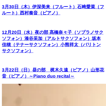
3月30日（木）伊深美来（フルート）石﨑愛菜（フ
ルート）西村奏音（ピアノ）
12月20日（水）夜の部 髙橋奈々子（ソプラノサク
ソフォン）湊谷采加（アルトサクソフォン）坂本
佳穂（テナーサクソフォン）小熊祥太（バリトン
サクソフォン）
3月22日（日）昼の部 梶木久遠（ピアノ）山形花
音（ピアノ）～Piano duo recital～