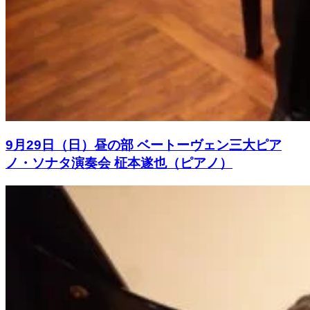
9月29日（日）昼の部 ベートーヴェン三大ピア
ノ・ソナタ演奏会 柾本遂也（ピアノ）