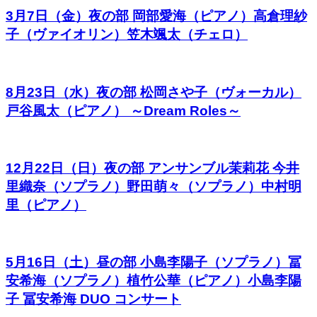
3月7日（金）夜の部 岡部愛海（ピアノ）高倉理紗
子（ヴァイオリン）笠木颯太（チェロ）
8月23日（水）夜の部 松岡さや子（ヴォーカル）
戸谷風太（ピアノ） ～Dream Roles～
12月22日（日）夜の部 アンサンブル茉莉花 今井
里織奈（ソプラノ）野田萌々（ソプラノ）中村明
里（ピアノ）
5月16日（土）昼の部 小島李陽子（ソプラノ）冨
安希海（ソプラノ）植竹公華（ピアノ）小島李陽
子 冨安希海 DUO コンサート