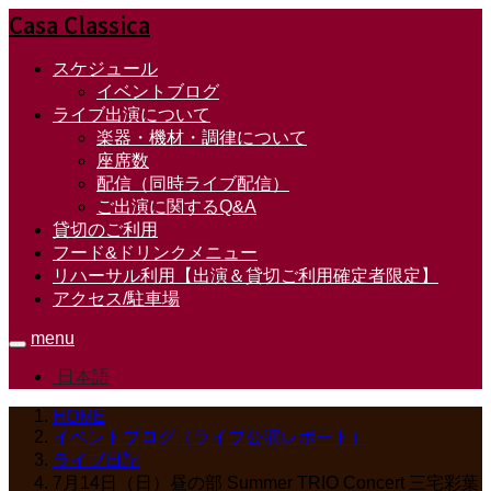
Casa Classica
スケジュール
イベントブログ
ライブ出演について
楽器・機材・調律について
座席数
配信（同時ライブ配信）
ご出演に関するQ&A
貸切のご利用
フード&ドリンクメニュー
リハーサル利用【出演＆貸切ご利用確定者限定】
アクセス/駐車場
menu
日本語
HOME
イベントブログ（ライブ公演レポート）
ライブ日記
7月14日（日）昼の部 Summer TRIO Concert 三宅彩葉