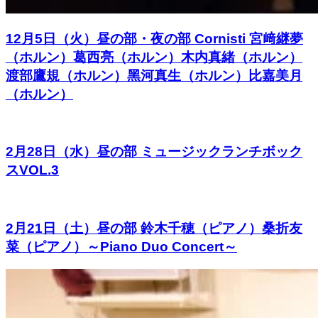
12月5日（火）昼の部・夜の部 Cornisti 宮﨑継夢
（ホルン）葛西亮（ホルン）木内真緒（ホルン）
渡部鷹規（ホルン）黑河真生（ホルン）比嘉美月
（ホルン）
2月28日（水）昼の部 ミュージックランチボック
スVOL.3
2月21日（土）昼の部 鈴木千穂（ピアノ）桑折友
菜（ピアノ）～Piano Duo Concert～