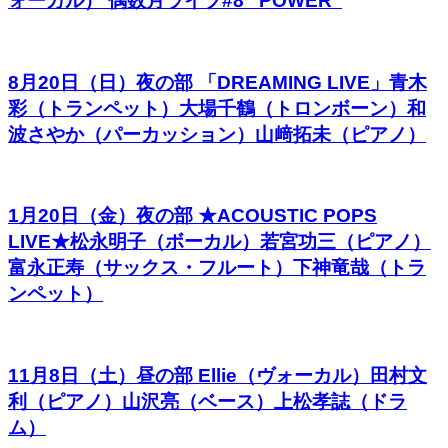
ォーカル） 偶数月ライブ#8 “POWER”
8月20日（日）夜の部 「DREAMING LIVE」青木
彩（トランペット）大場千鶴（トロンボーン）和
波さやか（パーカッション）山﨑拓未（ピアノ）
1月20日（金）夜の部 ★ACOUSTIC POPS
LIVE★松永明子（ボーカル）若宮功三（ピアノ）
富永正寿（サックス・フルート）下神竜哉（トラ
ンペット）
11月8日（土）昼の部 Ellie（ヴォーカル）田村文
利（ピアノ）山沢亮（ベース）上松孝誌（ドラ
ム）