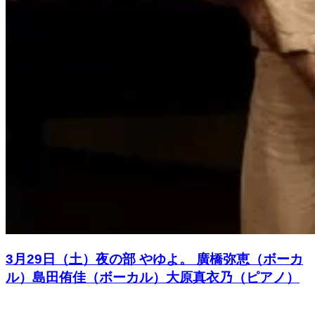
3月29日（土）夜の部 やゆよ。 廣橋弥恵（ボーカ
ル）島田侑佳（ボーカル）大原真衣乃（ピアノ）