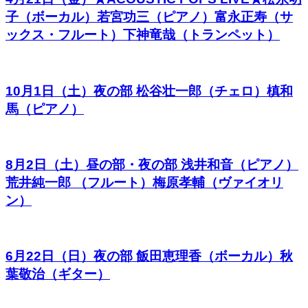
子（ボーカル）若宮功三（ピアノ）富永正寿（サ
ックス・フルート）下神竜哉（トランペット）
10月1日（土）夜の部 松谷壮一郎（チェロ）槙和
馬（ピアノ）
8月2日（土）昼の部・夜の部 浅井和音（ピアノ）
荒井純一郎 （フルート）梅原孝輔（ヴァイオリ
ン）
6月22日（日）夜の部 飯田恵理香（ボーカル）秋
葉敬治（ギター）