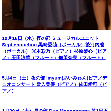
10月16日（水）夜の部 ミュージカルユニット
Sept chouchou 黒崎愛萌（ボーカル）後河内凜
（ボーカル） 光本彩乃（ピアノ）杉原梨心（ピア
ノ）玉田涼華（フルート）佃茉奈実（フルート）
5月4日（土）夜の部 Imyum(あいみゅん)ピアノデ
ュオコンサート 雪入美優（ピアノ）依田愛可（ピ
アノ）
1月20日（土）昼の部 Duo Monochrome 第1回不