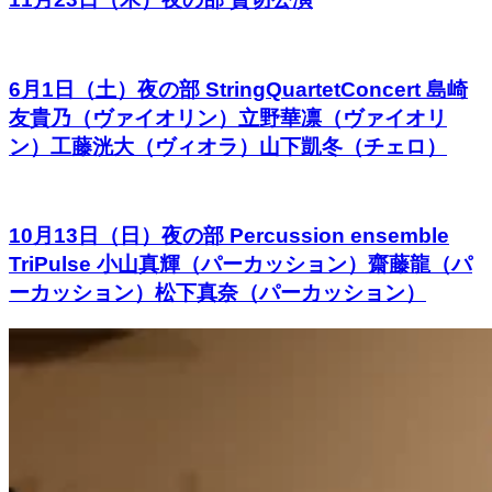
6月1日（土）夜の部 StringQuartetConcert 島崎
友貴乃（ヴァイオリン）立野華凛（ヴァイオリ
ン）工藤洸大（ヴィオラ）山下凱冬（チェロ）
10月13日（日）夜の部 Percussion ensemble
TriPulse 小山真輝（パーカッション）齋藤龍（パ
ーカッション）松下真奈（パーカッション）