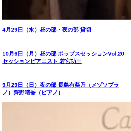
4月29日（水）昼の部・夜の部 貸切
10月6日（月）昼の部 ポップスセッションVol.20
セッションピアニスト 若宮功三
9月29日（日）夜の部 長島有葵乃（メゾソプラ
ノ）齊野晴香（ピアノ）