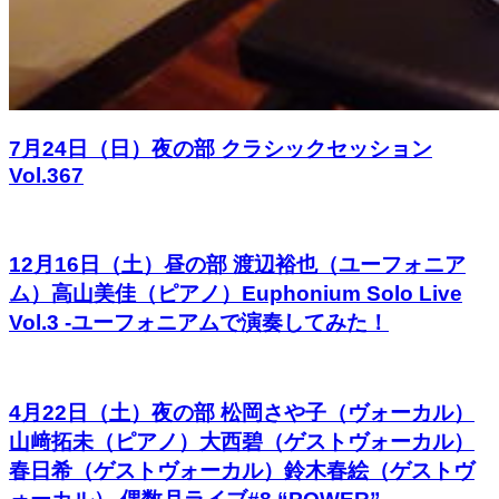
7月24日（日）夜の部 クラシックセッション
Vol.367
12月16日（土）昼の部 渡辺裕也（ユーフォニア
ム）高山美佳（ピアノ）Euphonium Solo Live
Vol.3 -ユーフォニアムで演奏してみた！
4月22日（土）夜の部 松岡さや子（ヴォーカル）
山﨑拓未（ピアノ）大西碧（ゲストヴォーカル）
春日希（ゲストヴォーカル）鈴木春絵（ゲストヴ