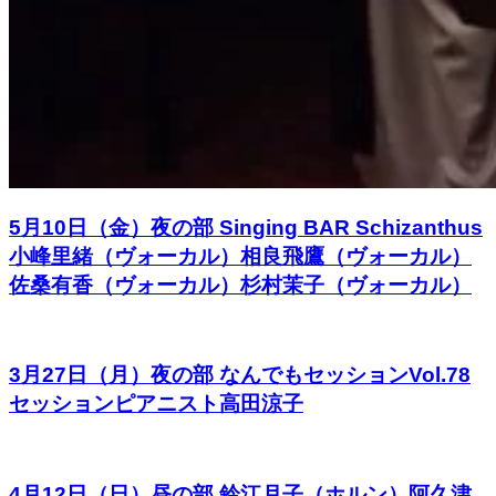
5月10日（金）夜の部 Singing BAR Schizanthus
小峰里緒（ヴォーカル）相良飛鷹（ヴォーカル）
佐桑有香（ヴォーカル）杉村茉子（ヴォーカル）
3月27日（月）夜の部 なんでもセッションVol.78
セッションピアニスト高田涼子
4月12日（日）昼の部 鈴江月子（ホルン）阿久津