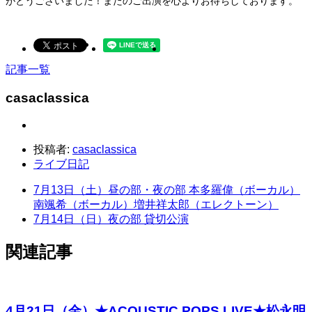
がとうございました！またのご出演を心よりお待ちしております。
記事一覧
casaclassica
投稿者:
casaclassica
ライブ日記
7月13日（土）昼の部・夜の部 本多羅偉（ボーカル）
南颯希（ボーカル）増井祥太郎（エレクトーン）
7月14日（日）夜の部 貸切公演
関連記事
4月21日（金）★ACOUSTIC POPS LIVE★松永明