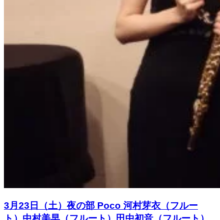
3月23日（土）夜の部 Poco 河村芽衣（フルー
ト）中村美早（フルート）田中初音（フルート）