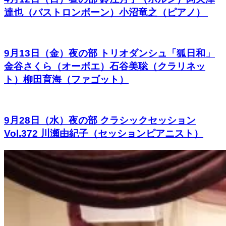
達也（バストロンボーン）小沼竜之（ピアノ）
9月13日（金）夜の部 トリオダンシュ「狐日和」
金谷さくら（オーボエ）石谷美聡（クラリネッ
ト）柳田育海（ファゴット）
9月28日（水）夜の部 クラシックセッション
Vol.372 川瀬由紀子（セッションピアニスト）