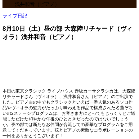
浅井和音（ピアノ）
ライブ日記
8月10日（土）昼の部 大森陸リチャード（ヴィ
オラ）浅井和音（ピアノ）
本日の東京クラシック ライブハウス 赤坂カーサクラシカは、大森陸
リチャードさん（ヴィオラ）、浅井和音さん（ピアノ）のご出演で
した。ピアノ曲の中でもクラシックといえば一番人気のあるソロ作
品やヴィオラの魅力がたっぷり味わえる作品で構成された名曲ぞろ
いの2ステージプログラムは、お客さま方にとってもじっくりとご堪
能しただけた和やかな午後のひとときだったのではないでしょう
か。夜の部では新たなお仲間が合流しての豪華なプログラムをご用
意してくださっています。弦とピアノの素敵なコラボレーションの
一日をありがとうございます！