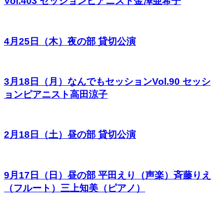
Vol.403 セッションピアニスト金澤亜希子
4月25日（木）夜の部 貸切公演
3月18日（月）なんでもセッションVol.90 セッシ
ョンピアニスト高田涼子
2月18日（土）昼の部 貸切公演
9月17日（日）昼の部 平田えり（声楽）斉藤りえ
（フルート）三上知美（ピアノ）