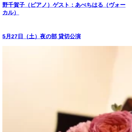
野千賀子（ピアノ）ゲスト：あべちはる（ヴォー
カル）
5月27日（土）夜の部 貸切公演