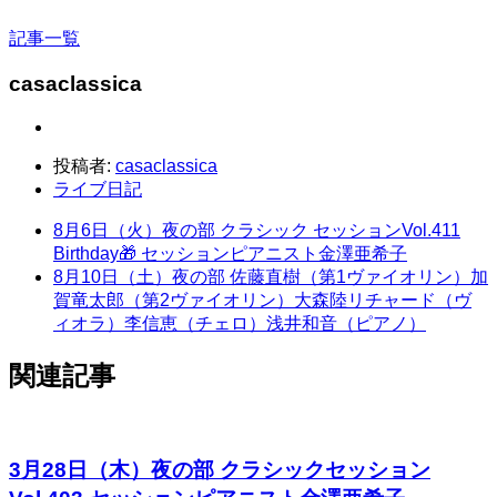
記事一覧
casaclassica
投稿者:
casaclassica
ライブ日記
8月6日（火）夜の部 クラシック セッションVol.411
Birthday🎁 セッションピアニスト金澤亜希子
8月10日（土）夜の部 佐藤直樹（第1ヴァイオリン）加
賀竜太郎（第2ヴァイオリン）大森陸リチャード（ヴ
ィオラ）李信恵（チェロ）浅井和音（ピアノ）
関連記事
3月28日（木）夜の部 クラシックセッション