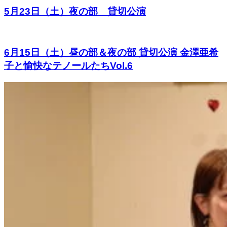
5月23日（土）夜の部 貸切公演
6月15日（土）昼の部＆夜の部 貸切公演 金澤亜希
子と愉快なテノールたちVol.6