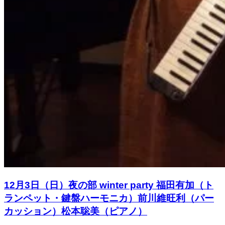
12月3日（日）夜の部 winter party 福田有加（ト
ランペット・鍵盤ハーモニカ）前川維旺利（パー
カッション）松本聡美（ピアノ）