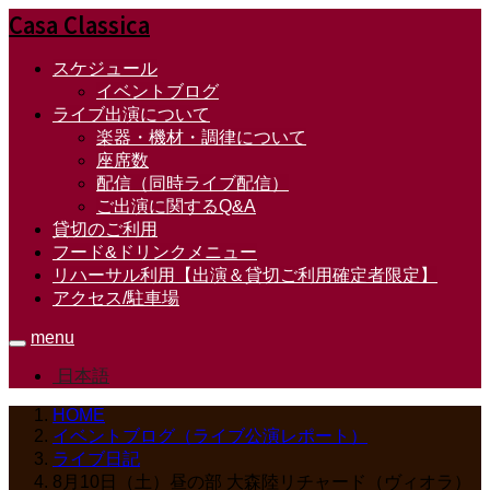
Casa Classica
スケジュール
イベントブログ
ライブ出演について
楽器・機材・調律について
座席数
配信（同時ライブ配信）
ご出演に関するQ&A
貸切のご利用
フード&ドリンクメニュー
リハーサル利用【出演＆貸切ご利用確定者限定】
アクセス/駐車場
menu
日本語
HOME
イベントブログ（ライブ公演レポート）
ライブ日記
8月10日（土）昼の部 大森陸リチャード（ヴィオラ）