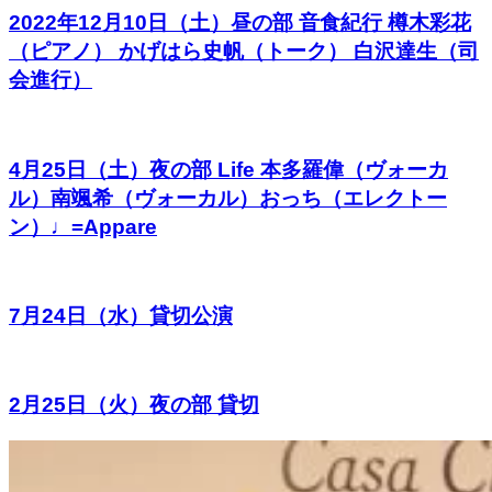
2022年12月10日（土）昼の部 音食紀行 樽木彩花
（ピアノ） かげはら史帆（トーク） 白沢達生（司
会進行）
4月25日（土）夜の部 Life 本多羅偉（ヴォーカ
ル）南颯希（ヴォーカル）おっち（エレクトー
ン）♩=Appare
7月24日（水）貸切公演
2月25日（火）夜の部 貸切