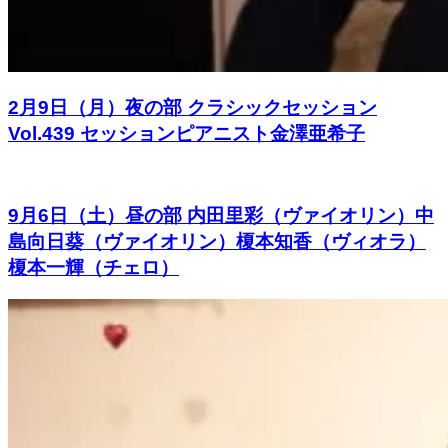
2月9日（月）夜の部 クラシックセッション
Vol.439 セッションピアニスト金澤亜希子
9月6日（土）昼の部 内田里彩（ヴァイオリン）中
島向日葵（ヴァイオリン）榎本知香（ヴィオラ）
榎本一輝（チェロ）