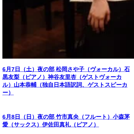
6月7日（土）夜の部 松岡さや子（ヴォーカル）石
黒友梨（ピアノ）神谷友里杏（ゲストヴォーカ
ル）山本恭輔（独自日本語訳詞、ゲストスピーカ
ー）
6月8日（日）夜の部 竹市真央（フルート）小森茅
愛（サックス）伊佐田真礼（ピアノ）