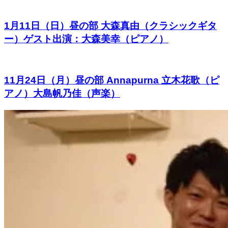
1月11日（日）昼の部 大森真由（クラシックギタ
ー）ゲスト出演：大森美幸（ピアノ）
11月24日（月）昼の部 Annapurna 立木花歌（ピ
アノ）大島帆乃佳（声楽）