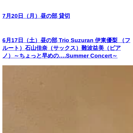
7月20日（月）昼の部 貸切
6月17日（土）昼の部 Trio Suzuran 伊東優梨 （フ
ルート）石山佳奈（サックス）難波益美（ピア
ノ）～ちょっと早めの….Summer Concert～