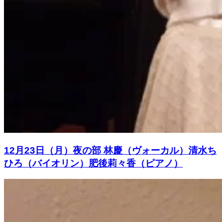
12月23日（月）夜の部 林慶（ヴォーカル）清水ち
ひろ（バイオリン）肥後莉々香（ピアノ）