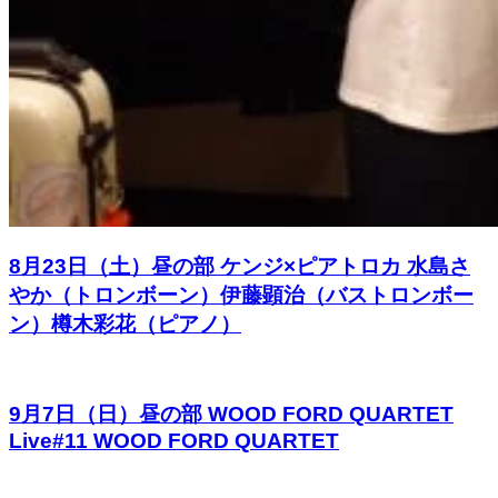
8月23日（土）昼の部 ケンジ×ピアトロカ 水島さ
やか（トロンボーン）伊藤顕治（バストロンボー
ン）樽木彩花（ピアノ）
9月7日（日）昼の部 WOOD FORD QUARTET
Live#11 WOOD FORD QUARTET