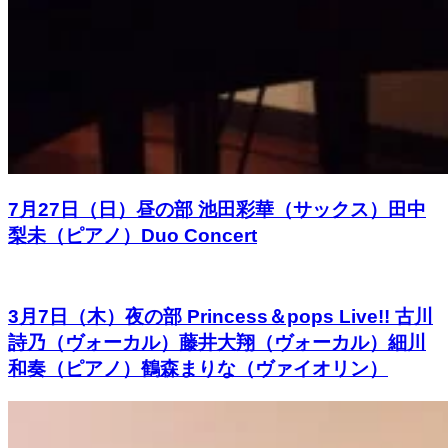
7月27日（日）昼の部 池田彩華（サックス）田中
梨未（ピアノ）Duo Concert
3月7日（木）夜の部 Princess＆pops Live!! 古川
詩乃（ヴォーカル）藤井大翔（ヴォーカル）細川
和奏（ピアノ）鶴森まりな（ヴァイオリン）