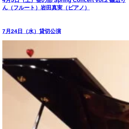
4月5日（土）昼の部 Spring Concert vol.2 磯辺り
ん（フルート）岩田真実（ピアノ）
7月24日（水）貸切公演