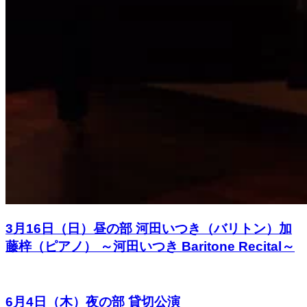
3月16日（日）昼の部 河田いつき（バリトン）加
藤梓（ピアノ） ～河田いつき Baritone Recital～
6月4日（木）夜の部 貸切公演