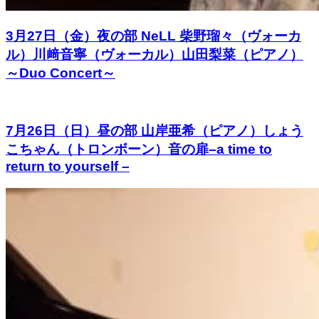
3月27日（金）夜の部 NeLL 柴野瑠々（ヴォーカ
ル）川﨑音寧（ヴォーカル）山田梨菜（ピアノ）
～Duo Concert～
7月26日（日）昼の部 山岸亜希（ピアノ）しょう
こちゃん（トロンボーン）音の扉–a time to
return to yourself –