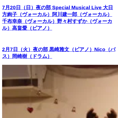
7月20日（日）夜の部 Special Musical Live 大日
方絢子（ヴォーカル）阿川建一郎（ヴォーカル）
千布幸奈（ヴォーカル）野々村すずか（ヴォーカ
ル）高畠愛（ピアノ）
2月7日（火）夜の部 黒崎雅文（ピアノ）Nico（バ
ス）岡崎樹（ドラム）