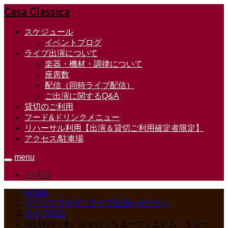
Casa Classica
スケジュール
イベントブログ
ライブ出演について
楽器・機材・調律について
座席数
配信（同時ライブ配信）
ご出演に関するQ&A
貸切のご利用
フード&ドリンクメニュー
リハーサル利用【出演＆貸切ご利用確定者限定】
アクセス/駐車場
menu
日本語
HOME
イベントブログ（ライブ公演レポート）
ライブ日記
9月19日（木）みぞのくちユーフォニアム・テュー