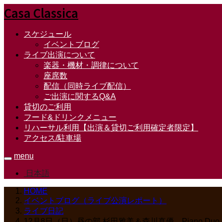
Casa Classica
スケジュール
イベントブログ
ライブ出演について
楽器・機材・調律について
座席数
配信（同時ライブ配信）
ご出演に関するQ&A
貸切のご利用
フード&ドリンクメニュー
リハーサル利用【出演＆貸切ご利用確定者限定】
アクセス/駐車場
menu
日本語
HOME
イベントブログ（ライブ公演レポート）
ライブ日記
12月8日（日）昼の部 杉田雅美＆森川真優 Piano Duo Co