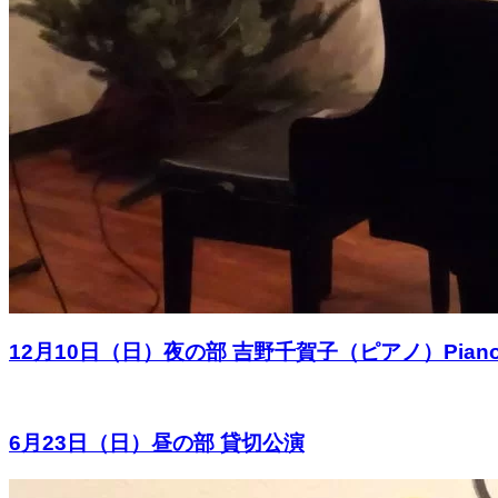
12月10日（日）夜の部 吉野千賀子（ピアノ）Piano Solo
6月23日（日）昼の部 貸切公演