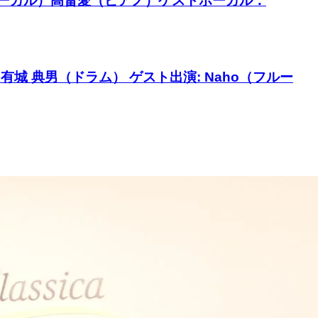
松岡さや子（ボーカル）高畠愛（ピアノ）ゲストボーカル：
 有城 典男（ドラム） ゲスト出演: Naho（フルー