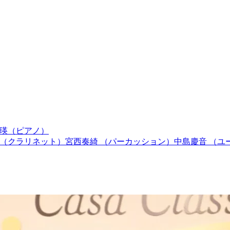
彩瑛（ピアノ）
平（クラリネット）宮西奏綺 （パーカッション）中島慶音 （ユ