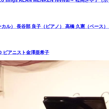
aco sings ALAN MENKEN revival～ 
（ボーカル） 長谷部 良子（ピアノ） 高橋 久憲（ベース）
40 ピアニスト金澤亜希子