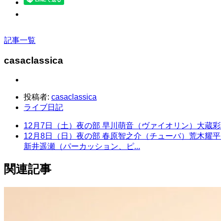
記事一覧
casaclassica
投稿者:
casaclassica
ライブ日記
12月7日（土）夜の部 早川萌音（ヴァイオリン）大蔵
12月8日（日）夜の部 春原智之介（チューバ）荒木耀
新井遥瀬（パーカッション、ピ...
関連記事