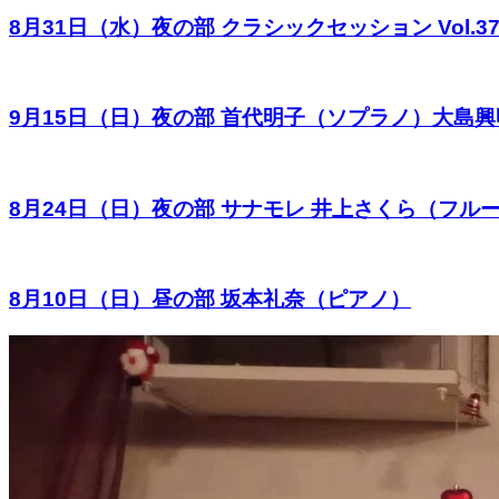
8月31日（水）夜の部 クラシックセッション Vol
9月15日（日）夜の部 首代明子（ソプラノ）大島
8月24日（日）夜の部 サナモレ 井上さくら（フ
8月10日（日）昼の部 坂本礼奈（ピアノ）