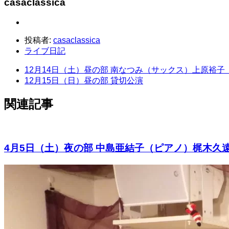
casaclassica
投稿者:
casaclassica
ライブ日記
12月14日（土）昼の部 南なつみ（サックス）上原裕子
12月15日（日）昼の部 貸切公演
関連記事
4月5日（土）夜の部 中島亜結子（ピアノ）梶木久