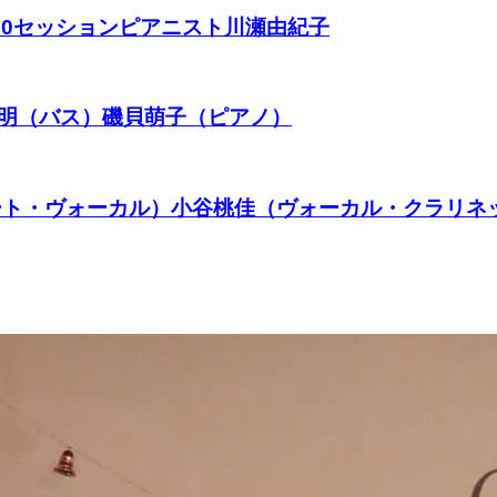
.370セッションピアニスト川瀬由紀子
興明（バス）磯貝萌子（ピアノ）
ルート・ヴォーカル）小谷桃佳（ヴォーカル・クラリ