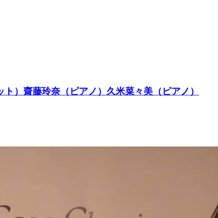
ネット）齋藤玲奈（ピアノ）久米菜々美（ピアノ）