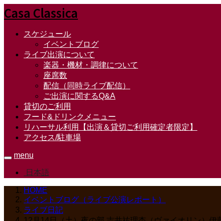
Casa Classica
スケジュール
イベントブログ
ライブ出演について
楽器・機材・調律について
座席数
配信（同時ライブ配信）
ご出演に関するQ&A
貸切のご利用
フード&ドリンクメニュー
リハーサル利用【出演＆貸切ご利用確定者限定】
アクセス/駐車場
menu
日本語
HOME
イベントブログ（ライブ公演レポート）
ライブ日記
12月14日（土）夜の部 吉井祐理杏（ヴァイオリン）