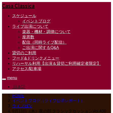
Casa Classica
スケジュール
イベントブログ
ライブ出演について
楽器・機材・調律について
座席数
配信（同時ライブ配信）
ご出演に関するQ&A
貸切のご利用
フード&ドリンクメニュー
リハーサル利用【出演＆貸切ご利用確定者限定】
アクセス/駐車場
menu
日本語
HOME
イベントブログ（ライブ公演レポート）
ライブ日記
9月11日（木）夜の部 クラシックセッションVol.430