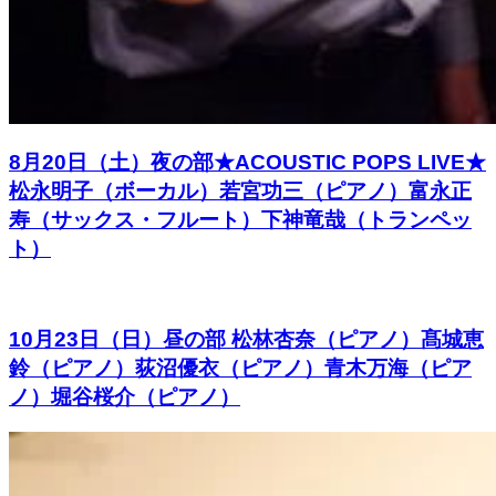
8月20日（土）夜の部★ACOUSTIC POPS LIVE★
松永明子（ボーカル）若宮功三（ピアノ）富永正
寿（サックス・フルート）下神竜哉（トランペッ
ト）
10月23日（日）昼の部 松林杏奈（ピアノ）髙城恵
鈴（ピアノ）荻沼優衣（ピアノ）青木万海（ピア
ノ）堀谷桜介（ピアノ）