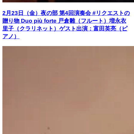
2月23日（金）夜の部 第4回演奏会 #リクエストの
贈り物 Duo più forte 戸倉雛（フルート）増永衣
里子（クラリネット）ゲスト出演：富田英亮（ピ
アノ）