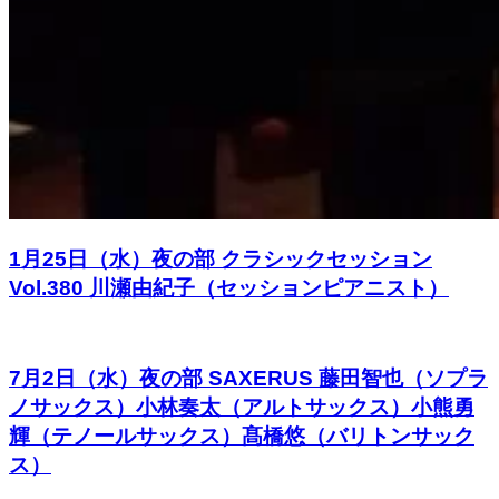
1月25日（水）夜の部 クラシックセッション
Vol.380 川瀬由紀子（セッションピアニスト）
7月2日（水）夜の部 SAXERUS 藤田智也（ソプラ
ノサックス）小林奏太（アルトサックス）小熊勇
輝（テノールサックス）髙橋悠（バリトンサック
ス）