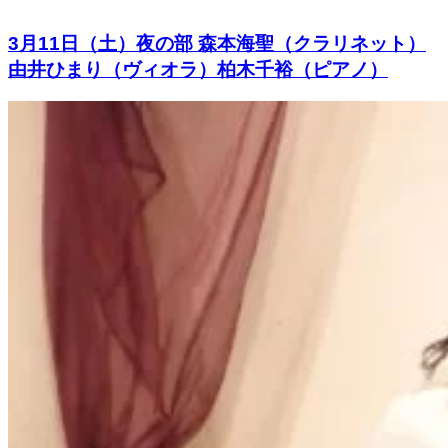
3月11日（土）夜の部 森本海聖（クラリネット）
由井ひまり（ヴィオラ）柏木千裕（ピアノ）