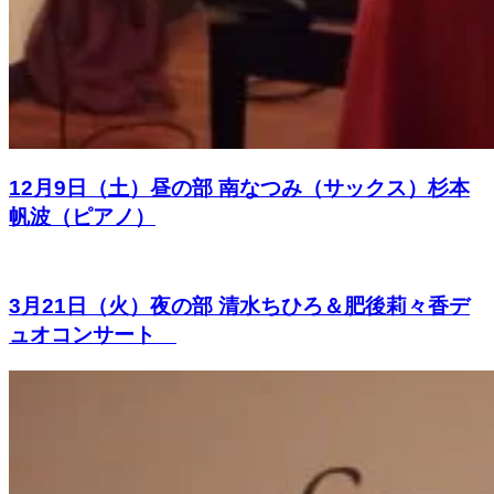
12月9日（土）昼の部 南なつみ（サックス）杉本
帆波（ピアノ）
3月21日（火）夜の部 清水ちひろ＆肥後莉々香デ
ュオコンサート