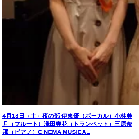
4月18日（土）夜の部 伊東優（ボーカル）小林美
月（フルート）澤田爽花（トランペット）三原奈
那（ピアノ）CINEMA MUSICAL