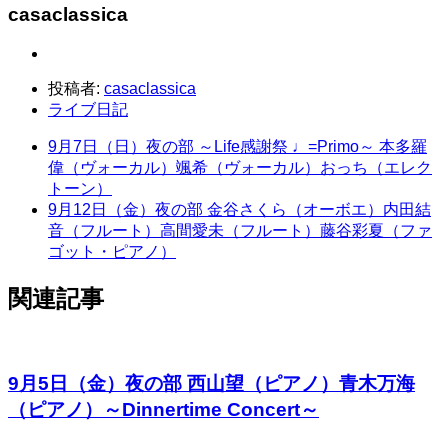
casaclassica
投稿者:
casaclassica
ライブ日記
9月7日（日）夜の部 ～Life感謝祭 ♩=Primo～ 本多羅
偉（ヴォーカル）颯希（ヴォーカル）おっち（エレク
トーン）
9月12日（金）夜の部 金谷さくら（オーボエ）内田結
音（フルート）高間愛未（フルート）藤谷彩夏（ファ
ゴット・ピアノ）
関連記事
9月5日（金）夜の部 西山望（ピアノ）青木万海
（ピアノ）～Dinnertime Concert～