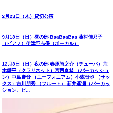
2月23日（木）貸切公演
9月18日（日）昼の部 BaaBaaBaa 藤村佳乃子
（ピアノ）伊津野志保（ボーカル）
12月8日（日）夜の部 春原智之介（チューバ）荒
木耀平（クラリネット）宮西奏綺 （パーカッショ
ン）中島慶音 （ユーフォニアム）小森音弥 （サッ
クス）吉川朋秀 （フルート） 新井遥瀬（パーカッ
ション、ピ...