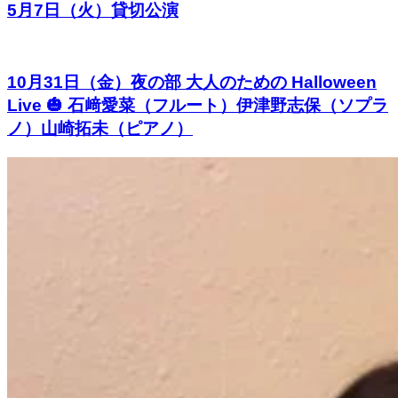
5月7日（火）貸切公演
10月31日（金）夜の部 大人のための Halloween
Live 🎃 石﨑愛菜（フルート）伊津野志保（ソプラ
ノ）山崎拓未（ピアノ）