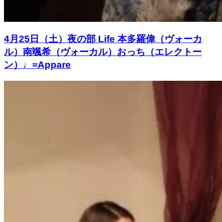
4月25日（土）夜の部 Life 本多羅偉（ヴォーカ
ル）南颯希（ヴォーカル）おっち（エレクトー
ン）♩=Appare