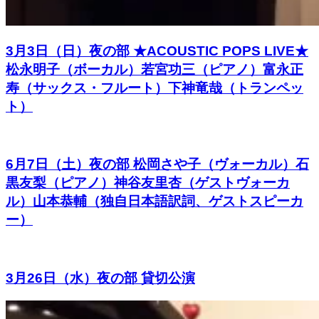
3月3日（日）夜の部 ★ACOUSTIC POPS LIVE★
松永明子（ボーカル）若宮功三（ピアノ）富永正
寿（サックス・フルート）下神竜哉（トランペッ
ト）
6月7日（土）夜の部 松岡さや子（ヴォーカル）石
黒友梨（ピアノ）神谷友里杏（ゲストヴォーカ
ル）山本恭輔（独自日本語訳詞、ゲストスピーカ
ー）
3月26日（水）夜の部 貸切公演