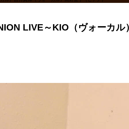
UNION LIVE～KIO（ヴォ