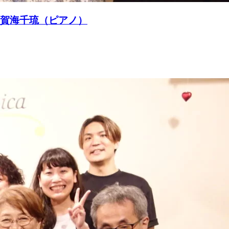
）須賀海千琉（ピアノ）