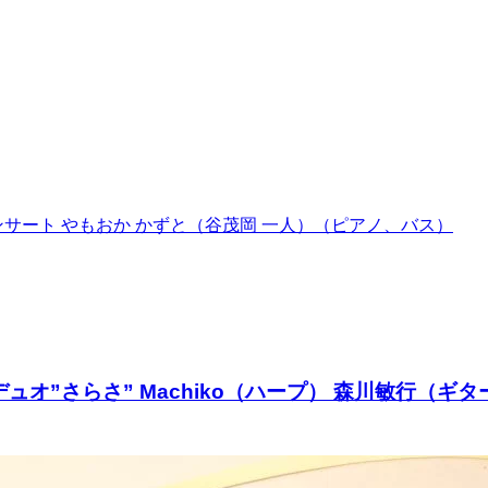
ンサート やもおか かずと（谷茂岡 一人）（ピアノ、バス）
デュオ”さらさ” Machiko（ハープ） 森川敏行（