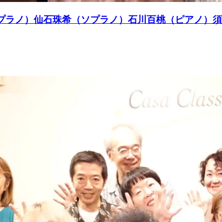
亜子（ソプラノ）仙石珠希（ソプラノ）石川百桃（ピアノ