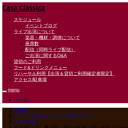
Casa Classica
スケジュール
イベントブログ
ライブ出演について
楽器・機材・調律について
座席数
配信（同時ライブ配信）
ご出演に関するQ&A
貸切のご利用
フード&ドリンクメニュー
リハーサル利用【出演＆貸切ご利用確定者限定】
アクセス/駐車場
menu
日本語
HOME
イベントブログ（ライブ公演レポート）
ライブ日記
10月4日（土）夜の部 ～RE:UNION LIVE～KI