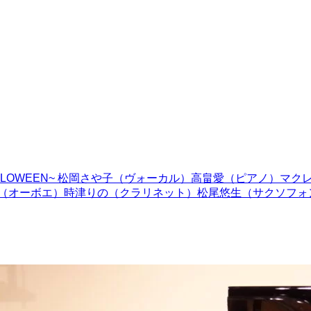
Y HALLOWEEN~ 松岡さや子（ヴォーカル）高畠愛（ピアノ）マ
祐未（オーボエ）時津りの（クラリネット）松尾悠生（サクソフ