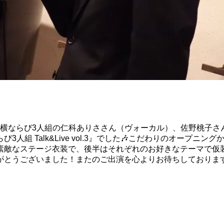
、横ならび3人組の仁科ありささん（ヴォーカル）、佐野桃子
人組 Talk&Live vol.3』でした🎶こだわりのオープ
素敵なステージ衣装で、後半はそれぞれのお好きなテーマで仮
がとうございました！またのご出演を心よりお待ちしておりま