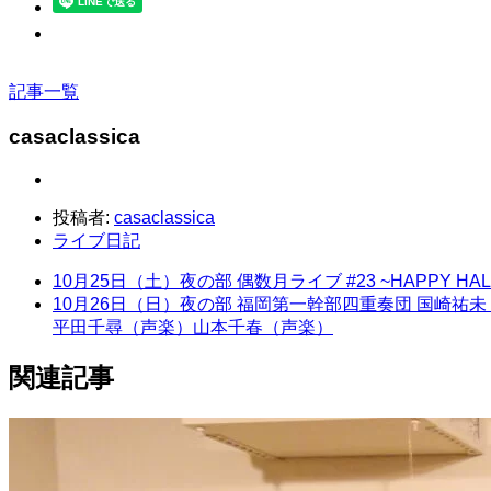
記事一覧
casaclassica
投稿者:
casaclassica
ライブ日記
10月25日（土）夜の部 偶数月ライブ #23 ~HAPP
10月26日（日）夜の部 福岡第一幹部四重奏団 国崎
平田千尋（声楽）山本千春（声楽）
関連記事