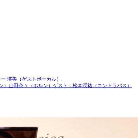
クレー 瑛美（ゲストボーカル）
ォン）山田奈々（ホルン）ゲスト：松本渓祐（コントラバス）