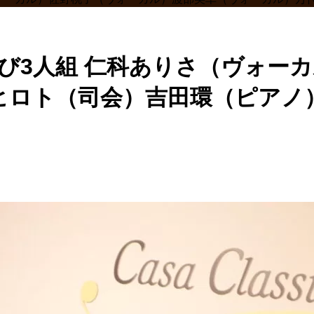
ならび3人組 仁科ありさ（ヴォ
ヒロト（司会）吉田環（ピアノ