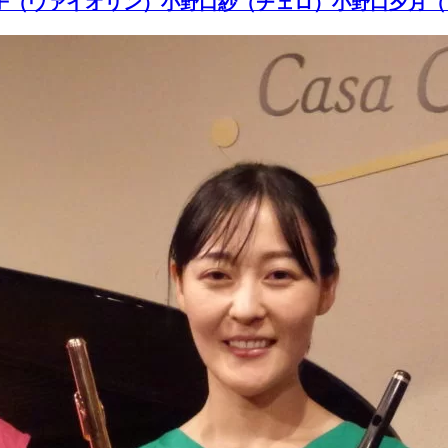
 矢澤結希子（ヴァイオリン）小野口紗（チェロ）小野口夕月