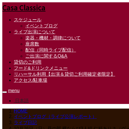
Casa Classica
スケジュール
イベントブログ
ライブ出演について
楽器・機材・調律について
座席数
配信（同時ライブ配信）
ご出演に関するQ&A
貸切のご利用
フード&ドリンクメニュー
リハーサル利用【出演＆貸切ご利用確定者限定】
アクセス/駐車場
menu
日本語
HOME
イベントブログ（ライブ公演レポート）
ライブ日記
10月26日（日）昼の部 横ならび3人組 仁科ありさ