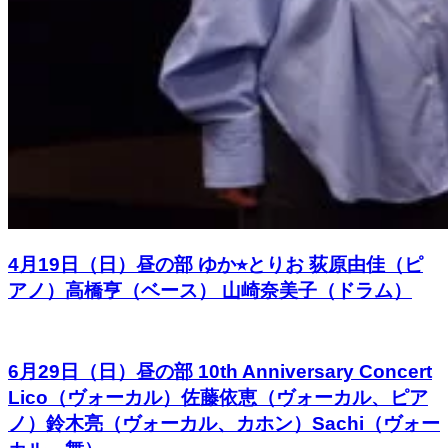
4月19日（日）昼の部 ゆか⭐︎とりお 荻原由佳（ピ
アノ）高橋亨（ベース） 山崎奈美子（ドラム）
6月29日（日）昼の部 10th Anniversary Concert
Lico（ヴォーカル）佐藤依恵（ヴォーカル、ピア
ノ）鈴木亮（ヴォーカル、カホン）Sachi（ヴォー