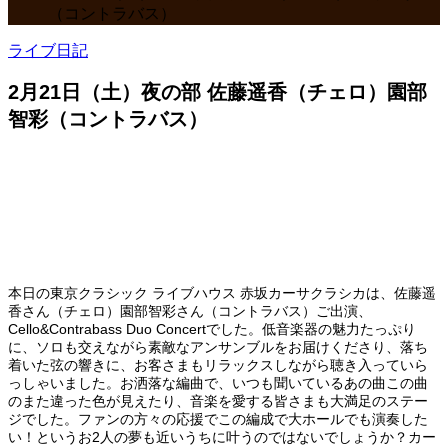
（コントラバス）
ライブ日記
2月21日（土）夜の部 佐藤遥香（チェロ）園部
智彩（コントラバス）
本日の東京クラシック ライブハウス 赤坂カーサクラシカは、佐藤遥
香さん（チェロ）園部智彩さん（コントラバス）ご出演、
Cello&Contrabass Duo Concertでした。低音楽器の魅力たっぷり
に、ソロも交えながら素敵なアンサンブルをお届けくださり、落ち
着いた弦の響きに、お客さまもリラックスしながら聴き入っていら
っしゃいました。お洒落な編曲で、いつも聞いているあの曲この曲
のまた違った色が見えたり、音楽を愛する皆さまも大満足のステー
ジでした。ファンの方々の応援でこの編成で大ホールでも演奏した
い！というお2人の夢も近いうちに叶うのではないでしょうか？カー