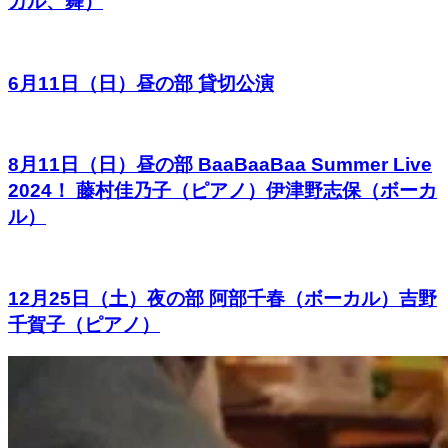
カル、舞）
6月11日（日）昼の部 貸切公演
8月11日（日）昼の部 BaaBaaBaa Summer Live
2024！ 藤村佳乃子（ピアノ）伊津野志保（ボーカ
ル）
12月25日（土）夜の部 阿部千春（ボーカル）吉野
千賀子（ピアノ）