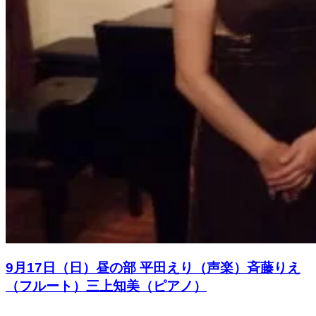
9月17日（日）昼の部 平田えり（声楽）斉藤りえ
（フルート）三上知美（ピアノ）