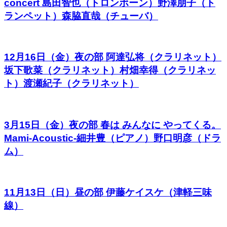
concert 島田智也（トロンボーン）野澤朋子（ト
ランペット）森脇直哉（チューバ）
12月16日（金）夜の部 阿達弘将（クラリネット）
坂下歌菜（クラリネット）村畑幸得（クラリネッ
ト）渡瀬紀子（クラリネット）
3月15日（金）夜の部 春は みんなに やってくる。
Mami-Acoustic-細井豊（ピアノ）野口明彦（ドラ
ム）
11月13日（日）昼の部 伊藤ケイスケ（津軽三味
線）