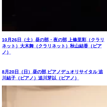
10月26日（土）昼の部・夜の部 上條里彩（クラリ
ネット）大木舞（クラリネット）秋山結香（ピア
ノ）
8月20日（日）昼の部 ピアノデュオリサイタル 追
川結子（ピアノ）追川芽以（ピアノ）