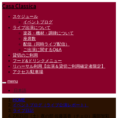
Casa Classica
スケジュール
イベントブログ
ライブ出演について
楽器・機材・調律について
座席数
配信（同時ライブ配信）
ご出演に関するQ&A
貸切のご利用
フード&ドリンクメニュー
リハーサル利用【出演＆貸切ご利用確定者限定】
アクセス/駐車場
menu
日本語
HOME
イベントブログ（ライブ公演レポート）
ライブ日記
2月21日（土）夜の部 佐藤遥香（チェロ）園部智彩