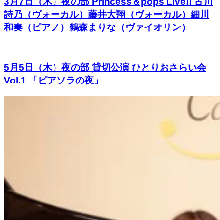
3月7日（木）夜の部 Princess＆pops Live!! 古川
詩乃（ヴォーカル）藤井大翔（ヴォーカル）細川
和奏（ピアノ）鶴森まりな（ヴァイオリン）
5月5日（木）夜の部 貸切公演 ひとりおさらい会
Vol.1 「ピアソラの夜」