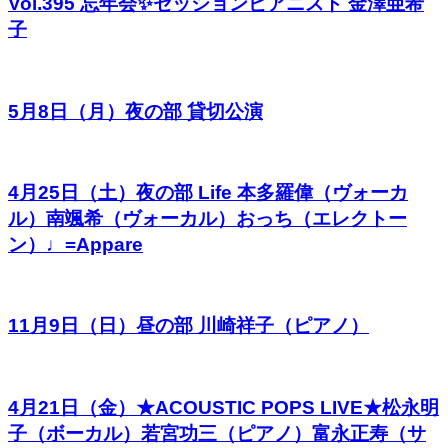
Vol.395 忘年会✨セッションピアニスト 金澤亜希
子
5月8日（月）夜の部 貸切公演
4月25日（土）夜の部 Life 本多羅偉（ヴォーカ
ル）南颯希（ヴォーカル）おっち（エレクトー
ン）♩=Appare
11月9日（日）昼の部 川崎祥子（ピアノ）
4月21日（金）★ACOUSTIC POPS LIVE★松永明
子（ボーカル）若宮功三（ピアノ）富永正寿（サ