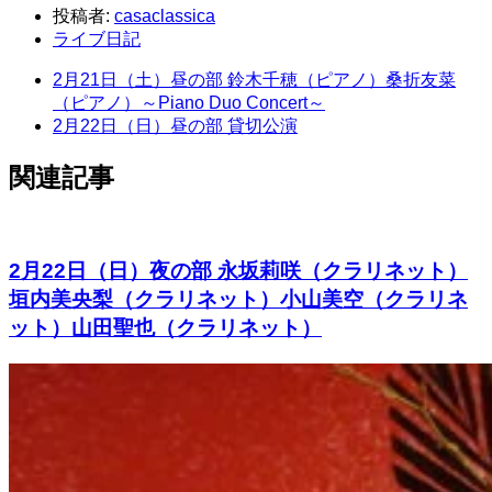
投稿者:
casaclassica
ライブ日記
2月21日（土）昼の部 鈴木千穂（ピアノ）桑折友菜
（ピアノ）～Piano Duo Concert～
2月22日（日）昼の部 貸切公演
関連記事
2月22日（日）夜の部 永坂莉咲（クラリネット）
垣内美央梨（クラリネット）小山美空（クラリネ
ット）山田聖也（クラリネット）