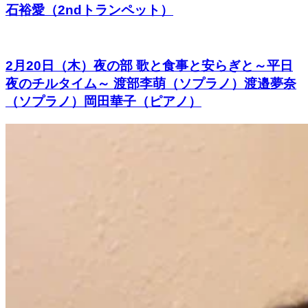
石裕愛（2ndトランペット）
2月20日（木）夜の部 歌と食事と安らぎと～平日
夜のチルタイム～ 渡部李萌（ソプラノ）渡邉夢奈
（ソプラノ）岡田華子（ピアノ）