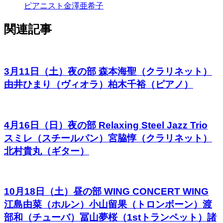
ピアニスト金澤亜希子
関連記事
3月11日（土）夜の部 森本海聖（クラリネット）
由井ひまり（ヴィオラ）柏木千裕（ピアノ）
4月16日（日）夜の部 Relaxing Steel Jazz Trio
スミレ（スチールパン）宮脇惇（クラリネット）
北村貴丸（ギター）
10月18日（土）昼の部 WING CONCERT WING
江島由菜（ホルン）小山留果（トロンボーン）渡
部和（チューバ）冨山夢桜（1stトランペット）諸