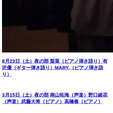
8月23日（土）夜の部 梨菜（ピアノ弾き語り）有
沢優（ギター弾き語り）MARY.（ピアノ弾き語
り）
3月15日（土）夜の部 南山拓海（声楽）野口綾花
（声楽）武藤大将（ピアノ）高橋奏（ピアノ）