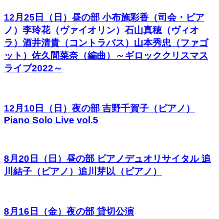
12月25日（日）昼の部 小布施彩香（司会・ピア
ノ）李玲花（ヴァイオリン）石山真穂（ヴィオ
ラ）酒井清貴（コントラバス）山本秀忠（ファゴ
ット）佐久間菜奈（編曲）～ギロッククリスマス
ライブ2022～
12月10日（日）夜の部 吉野千賀子（ピアノ）
Piano Solo Live vol.5
8月20日（日）昼の部 ピアノデュオリサイタル 追
川結子（ピアノ）追川芽以（ピアノ）
8月16日（金）夜の部 貸切公演