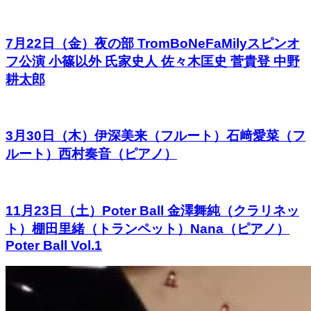
7月22日（金）夜の部 TromBoNeFaMilyスピンオ
フ公演 小篠以外 氏家史人 佐々木匡史 菅貴登 中野
耕太郎
3月30日（木）伊深美来（フルート）石﨑愛菜（フ
ルート）西村奏音（ピアノ）
11月23日（土）Poter Ball 金澤舞純（クラリネッ
ト）棚田里緒（トランペット）Nana（ピアノ）
Poter Ball Vol.1