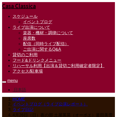
Casa Classica
スケジュール
イベントブログ
ライブ出演について
楽器・機材・調律について
座席数
配信（同時ライブ配信）
ご出演に関するQ&A
貸切のご利用
フード&ドリンクメニュー
リハーサル利用【出演＆貸切ご利用確定者限定】
アクセス/駐車場
menu
日本語
HOME
イベントブログ（ライブ公演レポート）
ライブ日記
4月26日（日）夜の部 土屋英晃（オーボエ）釜田美雪