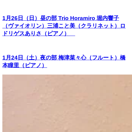
1月26日（日）昼の部 Trio Horamiro 堀内響子
（ヴァイオリン）三浦こと美（クラリネット）ロ
ドリゲスありさ（ピアノ）
1月24日（土）夜の部 梅津菜々心（フルート）橋
本瞳里（ピアノ）