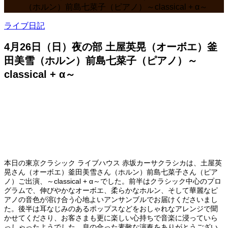
（ホルン）前島七菜子（ピアノ）～classical + α～
ライブ日記
4月26日（日）夜の部 土屋英晃（オーボエ）釜
田美雪（ホルン）前島七菜子（ピアノ）～
classical + α～
本日の東京クラシック ライブハウス 赤坂カーサクラシカは、土屋英
晃さん（オーボエ）釜田美雪さん（ホルン）前島七菜子さん（ピア
ノ）ご出演、～classical + α～でした。前半はクラシック中心のプロ
グラムで、伸びやかなオーボエ、柔らかなホルン、そして華麗なピ
アノの音色が溶け合う心地よいアンサンブルでお届けくださいまし
た。後半は耳なじみのあるポップスなどをおしゃれなアレンジで聞
かせてくださり、お客さまも更に楽しい心持ちで音楽に浸っていら
っしゃったようでした。息の合った素敵な演奏をありがとうござい