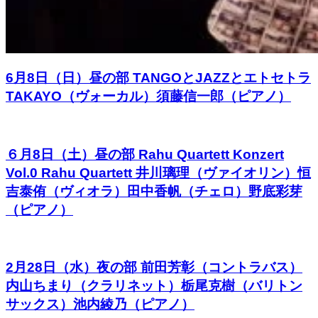
6月8日（日）昼の部 TANGOとJAZZとエトセトラ
TAKAYO（ヴォーカル）須藤信一郎（ピアノ）
６月8日（土）昼の部 Rahu Quartett Konzert
Vol.0 Rahu Quartett 井川璃理（ヴァイオリン）恒
吉泰侑（ヴィオラ）田中香帆（チェロ）野底彩芽
（ピアノ）
2月28日（水）夜の部 前田芳彰（コントラバス）
内山ちまり（クラリネット）栃尾克樹（バリトン
サックス）池内綾乃（ピアノ）