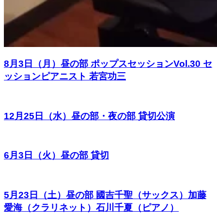
8月3日（月）昼の部 ポップスセッションVol.30 セ
ッションピアニスト 若宮功三
12月25日（水）昼の部・夜の部 貸切公演
6月3日（火）昼の部 貸切
5月23日（土）昼の部 國吉千聖（サックス）加藤
愛海（クラリネット）石川千夏（ピアノ）