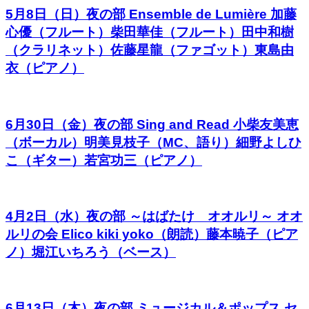
5月8日（日）夜の部 Ensemble de Lumière 加藤
心優（フルート）柴田華佳（フルート）田中和樹
（クラリネット）佐藤星龍（ファゴット）東島由
衣（ピアノ）
6月30日（金）夜の部 Sing and Read 小柴友美恵
（ボーカル）明美見枝子（MC、語り）細野よしひ
こ（ギター）若宮功三（ピアノ）
4月2日（水）夜の部 ～はばたけ オオルリ～ オオ
ルリの会 Elico kiki yoko（朗読）藤本暁子（ピア
ノ）堀江いちろう（ベース）
6月13日（木）夜の部 ミュージカル＆ポップス セ