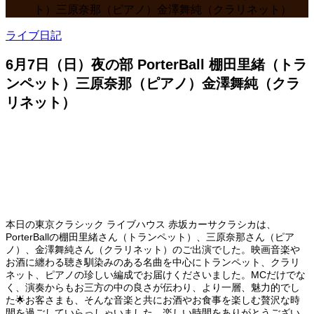
ト）三原奈那（ピアノ）金澤舞純（クラリネット）
ライブ日記
6月7日（日）夜の部 PorterBall 棚田里緒（トラ
ンペット）三原奈那（ピアノ）金澤舞純（クラ
リネット）
本日の東京クラシック ライブハウス 赤坂カーサクラシカは、
PorterBallの棚田里緒さん（トランペット）、三原奈那さん（ピア
ノ）、金澤舞純さん（クラリネット）のご出演でした。映画音楽や
お酒に纏わる聴き馴染みのある名曲を中心にトランペット、クラリ
ネット、ピアノの珍しい編成でお届けくださいました。MCだけでな
く、演奏からもお三方の中の良さが伝わり、より一層、魅力的でし
た🌟お客さまも、そんな音楽と共にお酒やお食事を楽しむ贅沢な時
間を過ごしていらっしゃいました。楽しい時間をありがとうござい