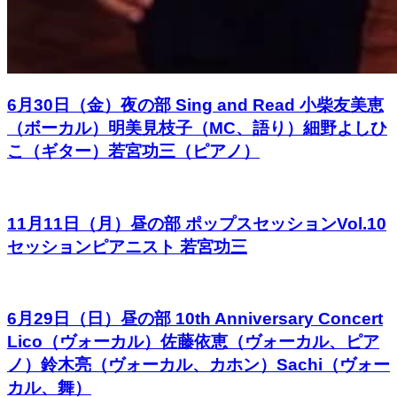
6月30日（金）夜の部 Sing and Read 小柴友美恵
（ボーカル）明美見枝子（MC、語り）細野よしひ
こ（ギター）若宮功三（ピアノ）
11月11日（月）昼の部 ポップスセッションVol.10
セッションピアニスト 若宮功三
6月29日（日）昼の部 10th Anniversary Concert
Lico（ヴォーカル）佐藤依恵（ヴォーカル、ピア
ノ）鈴木亮（ヴォーカル、カホン）Sachi（ヴォー
カル、舞）