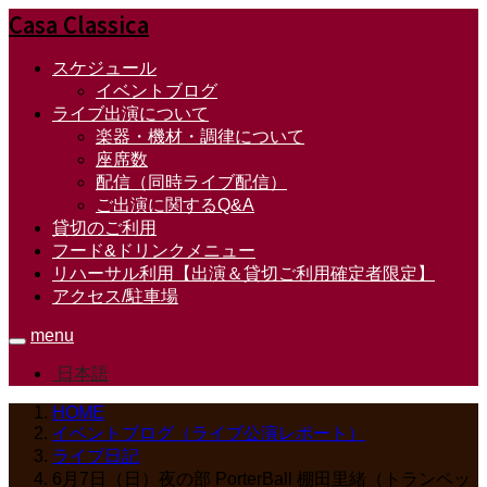
Casa Classica
スケジュール
イベントブログ
ライブ出演について
楽器・機材・調律について
座席数
配信（同時ライブ配信）
ご出演に関するQ&A
貸切のご利用
フード&ドリンクメニュー
リハーサル利用【出演＆貸切ご利用確定者限定】
アクセス/駐車場
menu
日本語
HOME
イベントブログ（ライブ公演レポート）
ライブ日記
6月7日（日）夜の部 PorterBall 棚田里緒（トランペッ