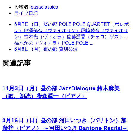
投稿者:
casaclassica
ライブ日記
6月7日（日）昼の部 POLE POLE QUARTET（ポレポ
レ）伊澤郁奈（ヴァイオリン）尾崎綾音（ヴァイオリ
ン）青木光（ヴィオラ）佐藤遥香（チェロ）ゲスト：
福地かの（ヴィオラ）POLE POLE ...
6月8日（月）夜の部 貸切公演
関連記事
11月3日（月）昼の部 JazzDialogue 鈴木麻美
（歌、朗読）藤森潤一（ピアノ）
3月16日（日）昼の部 河田いつき（バリトン）加
藤梓（ピアノ） ～河田いつき Baritone Recital～