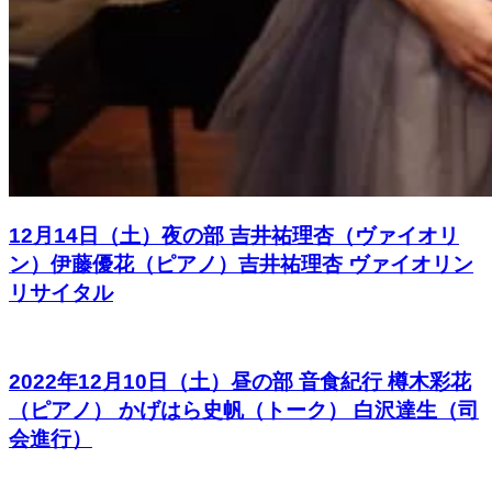
12月14日（土）夜の部 吉井祐理杏（ヴァイオリ
ン）伊藤優花（ピアノ）吉井祐理杏 ヴァイオリン
リサイタル
2022年12月10日（土）昼の部 音食紀行 樽木彩花
（ピアノ） かげはら史帆（トーク） 白沢達生（司
会進行）