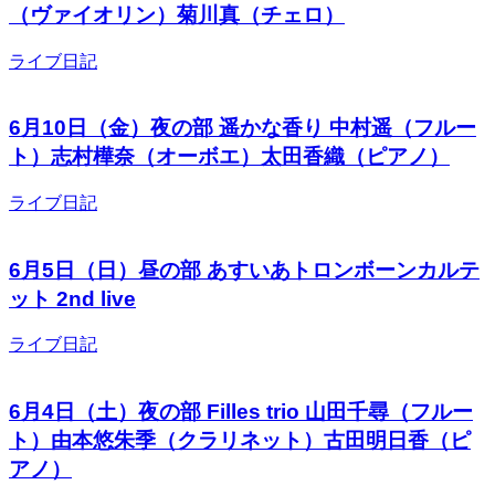
（ヴァイオリン）菊川真（チェロ）
ライブ日記
6月10日（金）夜の部 遥かな香り 中村遥（フルー
ト）志村樺奈（オーボエ）太田香織（ピアノ）
ライブ日記
6月5日（日）昼の部 あすいあトロンボーンカルテ
ット 2nd live
ライブ日記
6月4日（土）夜の部 Filles trio 山田千尋（フルー
ト）由本悠朱季（クラリネット）古田明日香（ピ
アノ）