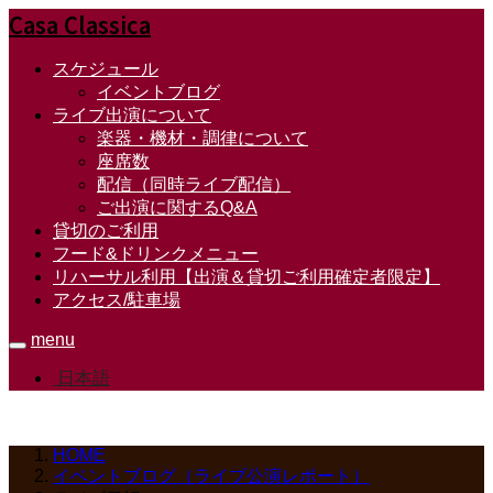
Casa Classica
スケジュール
イベントブログ
ライブ出演について
楽器・機材・調律について
座席数
配信（同時ライブ配信）
ご出演に関するQ&A
貸切のご利用
フード&ドリンクメニュー
リハーサル利用【出演＆貸切ご利用確定者限定】
アクセス/駐車場
menu
日本語
HOME
イベントブログ（ライブ公演レポート）