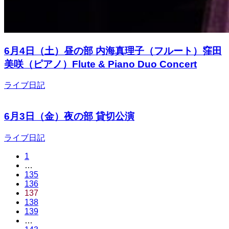
6月4日（土）昼の部 内海真理子（フルート）窪田
美咲（ピアノ）Flute & Piano Duo Concert
ライブ日記
6月3日（金）夜の部 貸切公演
ライブ日記
1
…
135
136
137
138
139
…