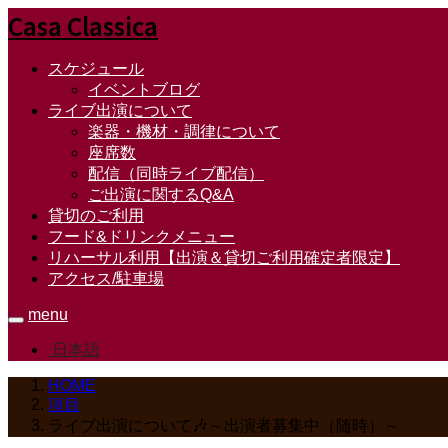
Casa Classica
スケジュール
イベントブログ
ライブ出演について
楽器・機材・調律について
座席数
配信（同時ライブ配信）
ご出演に関するQ&A
貸切のご利用
フード&ドリンクメニュー
リハーサル利用【出演＆貸切ご利用確定者限定】
アクセス/駐車場
menu
日本語
HOME
項目
ライブ出演について🎶～出演者募集中（随時）～