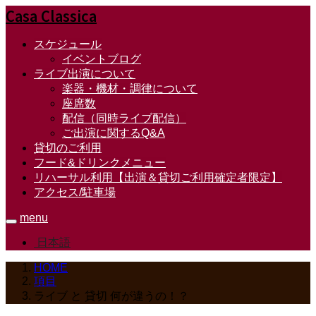
Casa Classica
スケジュール
イベントブログ
ライブ出演について
楽器・機材・調律について
座席数
配信（同時ライブ配信）
ご出演に関するQ&A
貸切のご利用
フード&ドリンクメニュー
リハーサル利用【出演＆貸切ご利用確定者限定】
アクセス/駐車場
menu
日本語
HOME
項目
ライブ と 貸切 何が違うの！？