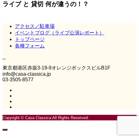
ライブ と 貸切 何が違うの！？
アクセス／駐車場
イベントブログ（ライブ公演レポート）
トップページ
各種フォーム
Casa Classica
東京都港区赤坂3‐19‐9オレンジボックスビルB1F
info@casa-classica.jp
03-3505-8577
Copyright © Casa Classica All Rights Reserved.