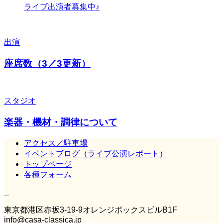
ライブ出演者募集中♪
出演
座席数（3／3更新）
スタジオ
楽器・機材・調律について
アクセス／駐車場
イベントブログ（ライブ公演レポート）
トップページ
各種フォーム
Casa Classica
東京都港区赤坂3‐19‐9オレンジボックスビルB1F
info@casa-classica.jp