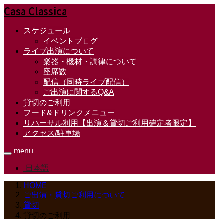
Casa Classica
スケジュール
イベントブログ
ライブ出演について
楽器・機材・調律について
座席数
配信（同時ライブ配信）
ご出演に関するQ&A
貸切のご利用
フード&ドリンクメニュー
リハーサル利用【出演＆貸切ご利用確定者限定】
アクセス/駐車場
menu
日本語
HOME
ご出演・貸切ご利用について
貸切
貸切のご利用