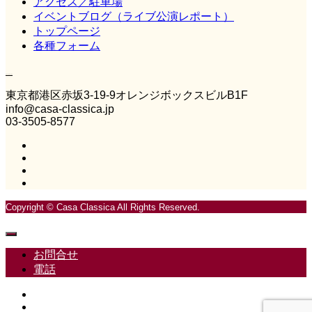
アクセス／駐車場
イベントブログ（ライブ公演レポート）
トップページ
各種フォーム
Casa Classica
東京都港区赤坂3‐19‐9オレンジボックスビルB1F
info@casa-classica.jp
03-3505-8577
Copyright © Casa Classica All Rights Reserved.
お問合せ
電話