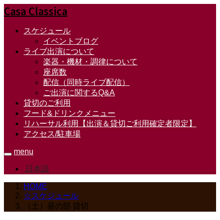
Casa Classica
スケジュール
イベントブログ
ライブ出演について
楽器・機材・調律について
座席数
配信（同時ライブ配信）
ご出演に関するQ&A
貸切のご利用
フード&ドリンクメニュー
リハーサル利用【出演＆貸切ご利用確定者限定】
アクセス/駐車場
menu
日本語
HOME
☆スケジュール
（土）昼の部 貸切