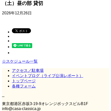
（土）昼の部 貸切
2026年12月26日
☆スケジュール一覧
アクセス／駐車場
イベントブログ（ライブ公演レポート）
トップページ
各種フォーム
Casa Classica
東京都港区赤坂3‐19‐9オレンジボックスビルB1F
info@casa-classica.jp