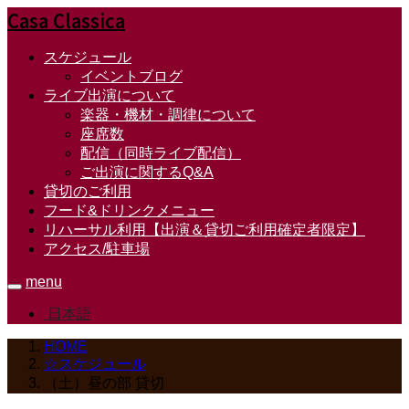
Casa Classica
スケジュール
イベントブログ
ライブ出演について
楽器・機材・調律について
座席数
配信（同時ライブ配信）
ご出演に関するQ&A
貸切のご利用
フード&ドリンクメニュー
リハーサル利用【出演＆貸切ご利用確定者限定】
アクセス/駐車場
menu
日本語
HOME
☆スケジュール
（土）昼の部 貸切