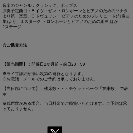
音楽のジャンル：クラシック、ポップス
演奏予定曲目：E.イヴィゼン トロンボーンとピアノのためのソナタ
より第一楽章、C.ドヴュッシー ピアノのためのプレリュード(前奏曲
集)より、B.スターク トロンボーンとピアノのための組曲 ほか
2ステージ
☆ご鑑賞方法
【販売期間】：開催日2か月前～前日23：59
※ライブ詳細が揃い次第の発行となります。
※お電話・メールでのご予約は承っておりません。
【当日席について】：残席数・・・チケットページ「在庫数」 で表
示
※残席数がある場合、当日料金でご鑑賞いただけます。ご予約は承
っておりません。