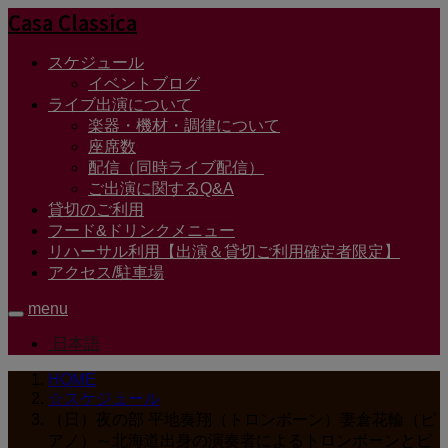
Casa Classica
スケジュール
イベントブログ
ライブ出演について
楽器・機材・調律について
座席数
配信（同時ライブ配信）
ご出演に関するQ&A
貸切のご利用
フード&ドリンクメニュー
リハーサル利用【出演＆貸切ご利用確定者限定】
アクセス/駐車場
menu
日本語
HOME
☆スケジュール
（日）夜の部 平地奏翔（トロンボーン）妻倉花輪（ピ
アノ）～北海道出身の演奏者によるトロンボーンとピ