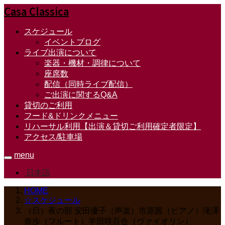
Casa Classica
スケジュール
イベントブログ
ライブ出演について
楽器・機材・調律について
座席数
配信（同時ライブ配信）
ご出演に関するQ&A
貸切のご利用
フード&ドリンクメニュー
リハーサル利用【出演＆貸切ご利用確定者限定】
アクセス/駐車場
menu
日本語
HOME
☆スケジュール
（日）夜の部 安田優子（声楽）市原茜（ピアノ）滝澤
奈歩（フルート）半田咲百合（ヴァイオリン）