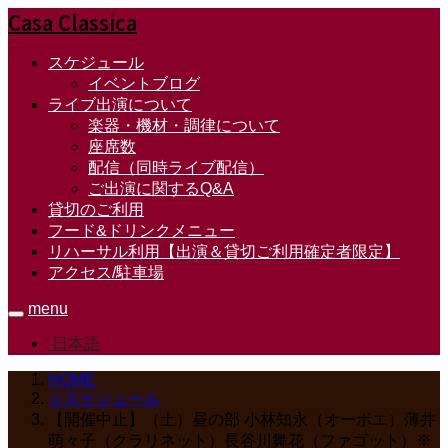
Casa Classica
スケジュール
イベントブログ
ライブ出演について
楽器・機材・調律について
座席数
配信（同時ライブ配信）
ご出演に関するQ&A
貸切のご利用
フード&ドリンクメニュー
リハーサル利用【出演＆貸切ご利用確定者限定】
アクセス/駐車場
menu
日本語
HOME
☆スケジュール
【開催中止】（土）昼の部 小林知永（オーボエ）薄井
萌々子（クラリネット）長谷川舞花（ファゴット）※