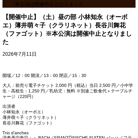
本公演は開催中止となりました
【開催中止】（土）昼の部 小林知永（オーボ
エ）薄井萌々子（クラリネット）長谷川舞花
（ファゴット）※本公演は開催中止となりまし
た
2026年7月11日
開場／12：00 開演／13：00 閉店／15：30
大人：前売り電子チケット 2,000 円（税込）当日 2,500 円／小中学
生・高校生：1,250 円／乳幼児：無料 ※別途ご飲食代＋テーブルチ
ャージ（220円）
出演者
小林知永（オーボエ）
薄井萌々子（クラリネット）
長谷川舞花（ファゴット）
Trio d’anches
演奏予定曲目：・ BACH／FRANZÖSISCHE SUITEN バッハ／フラ