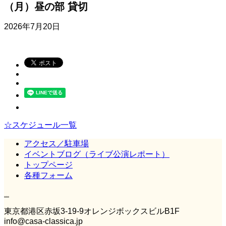
（月）昼の部 貸切
2026年7月20日
☆スケジュール一覧
アクセス／駐車場
イベントブログ（ライブ公演レポート）
トップページ
各種フォーム
Casa Classica
東京都港区赤坂3‐19‐9オレンジボックスビルB1F
info@casa-classica.jp