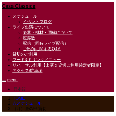
Casa Classica
スケジュール
イベントブログ
ライブ出演について
楽器・機材・調律について
座席数
配信（同時ライブ配信）
ご出演に関するQ&A
貸切のご利用
フード&ドリンクメニュー
リハーサル利用【出演＆貸切ご利用確定者限定】
アクセス/駐車場
menu
日本語
HOME
☆スケジュール
（月）昼の部 貸切