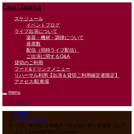
Casa Classica
スケジュール
イベントブログ
ライブ出演について
楽器・機材・調律について
座席数
配信（同時ライブ配信）
ご出演に関するQ&A
貸切のご利用
フード&ドリンクメニュー
リハーサル利用【出演＆貸切ご利用確定者限定】
アクセス/駐車場
menu
日本語
HOME
☆スケジュール
（日）夜の部 鈴木穂乃（チェロ）野々村祐香（ピア
ノ）～Summer Duo Concert～