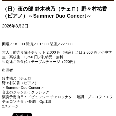
（日）夜の部 鈴木穂乃（チェロ）野々村祐香
（ピアノ）～Summer Duo Concert～
2026年8月2日
開場／18：00 開演／19：00 閉店／22：00
大人：前売り電子チケット 2,000 円（税込）当日 2,500 円／小中学
生・高校生：1,750 円／乳幼児：無料
※別途ご飲食代＋テーブルチャージ（220円）
出演者
鈴木穂乃（チェロ）
野々村祐香（ピアノ）
～Summer Duo Concert～
音楽のジャンル：クラシック
演奏予定曲目：ドビュッシー チェロソナタ ニ短調、プロコフィエフ
チェロソナタ ハ長調 Op.119
2ステージ