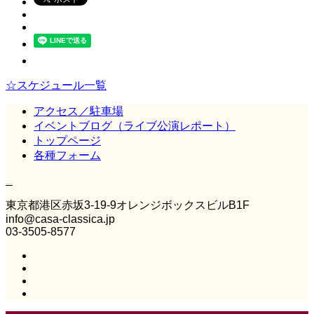
☆スケジュール一覧
アクセス／駐車場
イベントブログ（ライブ公演レポート）
トップページ
各種フォーム
Casa Classica
東京都港区赤坂3‐19‐9オレンジボックスビルB1F
info@casa-classica.jp
03-3505-8577