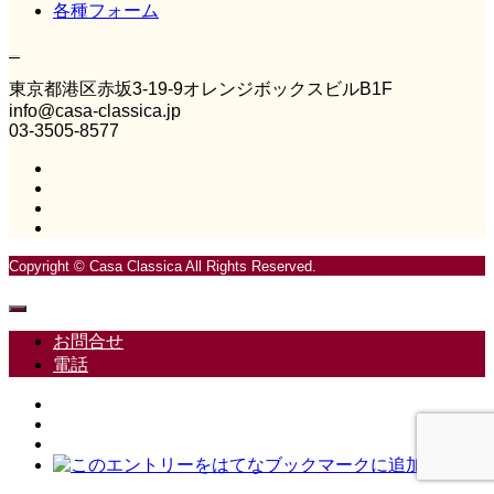
各種フォーム
Casa Classica
東京都港区赤坂3‐19‐9オレンジボックスビルB1F
info@casa-classica.jp
03-3505-8577
Copyright © Casa Classica All Rights Reserved.
お問合せ
電話