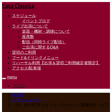
Casa Classica
スケジュール
イベントブログ
ライブ出演について
楽器・機材・調律について
座席数
配信（同時ライブ配信）
ご出演に関するQ&A
貸切のご利用
フード&ドリンクメニュー
リハーサル利用【出演＆貸切ご利用確定者限定】
アクセス/駐車場
menu
日本語
HOME
☆スケジュール
（日）夜の部 井上さくら（フルート）齋藤玲奈（ピア
ノ）