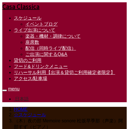
Casa Classica
スケジュール
イベントブログ
ライブ出演について
楽器・機材・調律について
座席数
配信（同時ライブ配信）
ご出演に関するQ&A
貸切のご利用
フード&ドリンクメニュー
リハーサル利用【出演＆貸切ご利用確定者限定】
アクセス/駐車場
menu
日本語
HOME
☆スケジュール
（木）夜の部 Memoire sonore 松坂早季那（声楽）阿
部すず（ピアノ）