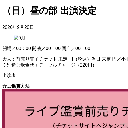
（日）昼の部 出演決定
2026年9月20日
開場／00：00 開演／00：00 閉店／00：00
大人：前売り電子チケット 未定 円（税込）当日 未定 円／
※別途ご飲食代＋テーブルチャージ（220円）
出演者
☆ご鑑賞方法