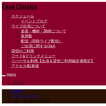
Casa Classica
スケジュール
イベントブログ
ライブ出演について
楽器・機材・調律について
座席数
配信（同時ライブ配信）
ご出演に関するQ&A
貸切のご利用
フード&ドリンクメニュー
リハーサル利用【出演＆貸切ご利用確定者限定】
アクセス/駐車場
menu
日本語
HOME
☆スケジュール
（日）昼の部 出演決定