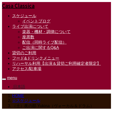
Casa Classica
スケジュール
イベントブログ
ライブ出演について
楽器・機材・調律について
座席数
配信（同時ライブ配信）
ご出演に関するQ&A
貸切のご利用
フード&ドリンクメニュー
リハーサル利用【出演＆貸切ご利用確定者限定】
アクセス/駐車場
menu
日本語
HOME
☆スケジュール
（土）夜の部 Yukina（ヴォーカル＆ドラム）