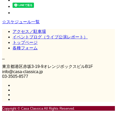
☆スケジュール一覧
アクセス／駐車場
イベントブログ（ライブ公演レポート）
トップページ
各種フォーム
Casa Classica
東京都港区赤坂3‐19‐9オレンジボックスビルB1F
info@casa-classica.jp
03-3505-8577
Copyright © Casa Classica All Rights Reserved.