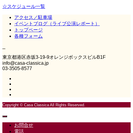
☆スケジュール一覧
アクセス／駐車場
イベントブログ（ライブ公演レポート）
トップページ
各種フォーム
Casa Classica
東京都港区赤坂3‐19‐9オレンジボックスビルB1F
info@casa-classica.jp
03-3505-8577
Copyright © Casa Classica All Rights Reserved.
お問合せ
電話