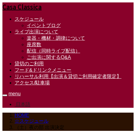
Casa Classica
スケジュール
イベントブログ
ライブ出演について
楽器・機材・調律について
座席数
配信（同時ライブ配信）
ご出演に関するQ&A
貸切のご利用
フード&ドリンクメニュー
リハーサル利用【出演＆貸切ご利用確定者限定】
アクセス/駐車場
menu
日本語
HOME
☆スケジュール
（土）夜の部 出演決定