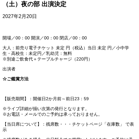
（土）夜の部 出演決定
2027年2月20日
開場／00：00 開演／00：00 閉店／00：00
大人：前売り電子チケット 未定 円（税込）当日 未定 円／小中学
生・高校生：未定円／乳幼児：無料
※別途ご飲食代＋テーブルチャージ（220円）
出演者
☆ご鑑賞方法
【販売期間】：開催日2か月前～前日23：59
※ライブ詳細が揃い次第の発行となります。
※お電話・メールでのご予約は承っておりません。
【当日席について】：残席数・・・チケットページ「在庫数」 で表
示