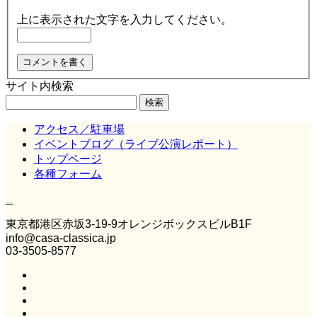
上に表示された文字を入力してください。
サイト内検索
検
索:
アクセス／駐車場
イベントブログ（ライブ公演レポート）
トップページ
各種フォーム
Casa Classica
東京都港区赤坂3‐19‐9オレンジボックスビルB1F
info@casa-classica.jp
03-3505-8577