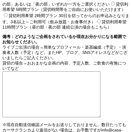
の部」あるいは「夜の部」いずれか一方をご選択ください
貸切利
用希望 5時間プラン（貸切時間帯をご自由にお使いいただけます）
貸切利用希望 2時間プラン 30日を切ってからのお申込みとなりま
す。3名以上～ご利用可（飲み放題・お食事付き）
貸切利用希望
11時間プラン（昼の部・夜の部 連続公演の場合もこちら）
備考：どのようなご企画をされているか現在お分かりになる範囲で
お知らせください。
ライブご出演の場合→簡単なプロフィール・楽器編成（予定）・演
奏者人数（予定）など。またHP、ブログ、SNSアドレスなどがござ
いましたらご記入ください。
貸切の場合→おおまかな企画の内容、予定人数、ご飲食の有無につ
いてなど
※現在自動送信確認メールをお送りしておりません。数日たっても
カーサクラシカより返信がない場合は、お手数ですがinfo@casa-