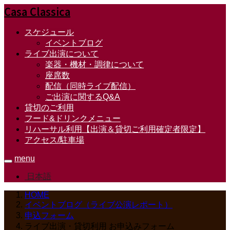
Casa Classica
スケジュール
イベントブログ
ライブ出演について
楽器・機材・調律について
座席数
配信（同時ライブ配信）
ご出演に関するQ&A
貸切のご利用
フード&ドリンクメニュー
リハーサル利用【出演＆貸切ご利用確定者限定】
アクセス/駐車場
menu
日本語
HOME
イベントブログ（ライブ公演レポート）
申込フォーム
ライブ出演・貸切利用 お申込みフォーム