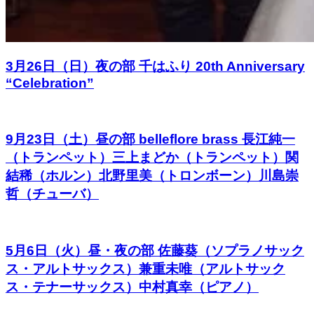
3月26日（日）夜の部 千はふり 20th Anniversary
“Celebration”
9月23日（土）昼の部 belleflore brass 長江純一
（トランペット）三上まどか（トランペット）関
結稀（ホルン）北野里美（トロンボーン）川島崇
哲（チューバ）
5月6日（火）昼・夜の部 佐藤葵（ソプラノサック
ス・アルトサックス）兼重未唯（アルトサック
ス・テナーサックス）中村真幸（ピアノ）