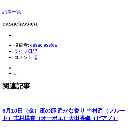
記事一覧
casaclassica
投稿者:
casaclassica
ライブ日記
コメント:
0
...
...
関連記事
6月10日（金）夜の部 遥かな香り 中村遥（フルー
ト）志村樺奈（オーボエ）太田香織（ピアノ）