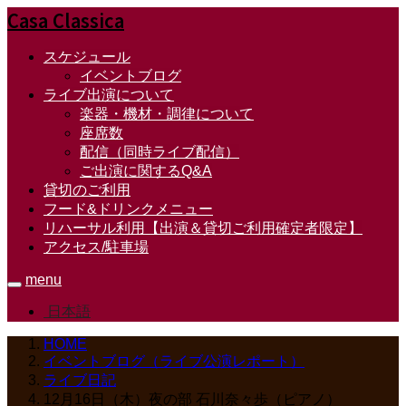
Casa Classica
スケジュール
イベントブログ
ライブ出演について
楽器・機材・調律について
座席数
配信（同時ライブ配信）
ご出演に関するQ&A
貸切のご利用
フード&ドリンクメニュー
リハーサル利用【出演＆貸切ご利用確定者限定】
アクセス/駐車場
menu
日本語
HOME
イベントブログ（ライブ公演レポート）
ライブ日記
12月16日（木）夜の部 石川奈々歩（ピアノ）