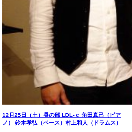
12月25日（土）昼の部 LDL-ｃ 角田真己（ピア
ノ） 鈴木孝弘（ベース）村上和人（ドラムス）