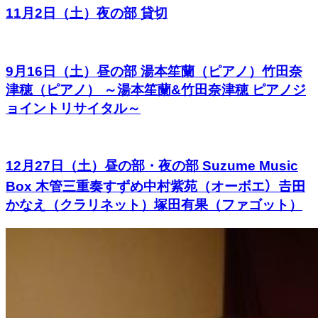
11月2日（土）夜の部 貸切
9月16日（土）昼の部 湯本笙蘭（ピアノ）竹田奈
津穂（ピアノ） ～湯本笙蘭&竹田奈津穂 ピアノジ
ョイントリサイタル～
12月27日（土）昼の部・夜の部 Suzume Music
Box 木管三重奏すずめ中村紫苑（オーボエ）𠮷田
かなえ（クラリネット）塚田有果（ファゴット）