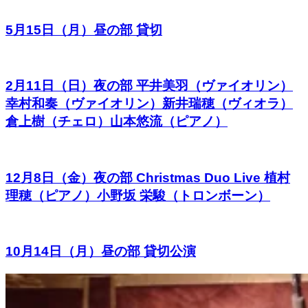
5月15日（月）昼の部 貸切
2月11日（日）夜の部 平井美羽（ヴァイオリン）
幸村和奏（ヴァイオリン）新井瑞穂（ヴィオラ）
倉上樹（チェロ）山本悠流（ピアノ）
12月8日（金）夜の部 Christmas Duo Live 植村
理穂（ピアノ）小野坂 栄駿（トロンボーン）
10月14日（月）昼の部 貸切公演