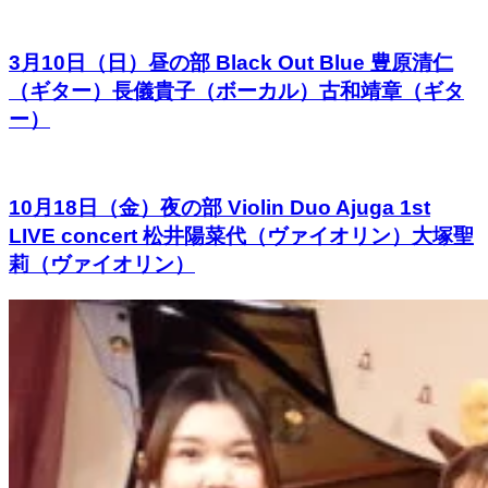
3月10日（日）昼の部 Black Out Blue 豊原清仁
（ギター）長儀貴子（ボーカル）古和靖章（ギタ
ー）
10月18日（金）夜の部 Violin Duo Ajuga 1st
LIVE concert 松井陽菜代（ヴァイオリン）大塚聖
莉（ヴァイオリン）