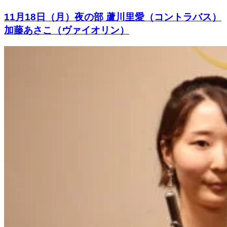
11月18日（月）夜の部 蘆川里愛（コントラバス）
加藤あさこ（ヴァイオリン）