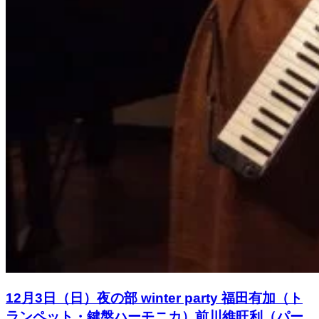
12月3日（日）夜の部 winter party 福田有加（ト
ランペット・鍵盤ハーモニカ）前川維旺利（パー