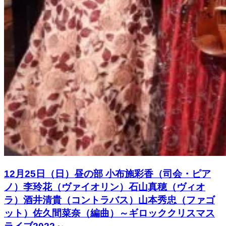
12月25日（日）昼の部 小布施彩香（司会・ピア
ノ）李玲花（ヴァイオリン）石山真穂（ヴィオ
ラ）酒井清貴（コントラバス）山本秀忠（ファゴ
ット）佐久間菜奈（編曲）～ギロッククリスマス