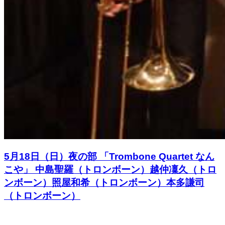
5月18日（日）夜の部 「Trombone Quartet なん
こや」 中島聖羅（トロンボーン）越仲凜久（トロ
ンボーン）照屋和希（トロンボーン）本多謙司
（トロンボーン）