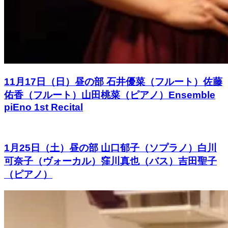
11月17日（日）昼の部 石井優菜（フルート）佐藤
佑香（フルート）山田桃菜（ピアノ）Ensemble
piEno 1st Recital
1月25日（土）昼の部 山口郁子（ソプラノ）白川
可奈子（ヴォーカル）窪川真也（バス）吉田聖子
（ピアノ）