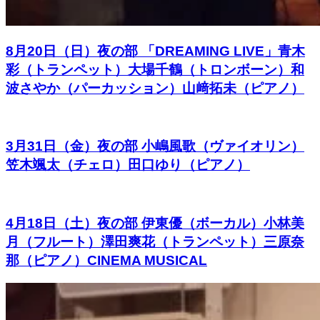
8月20日（日）夜の部 「DREAMING LIVE」青木
彩（トランペット）大場千鶴（トロンボーン）和
波さやか（パーカッション）山﨑拓未（ピアノ）
3月31日（金）夜の部 小嶋風歌（ヴァイオリン）
笠木颯太（チェロ）田口ゆり（ピアノ）
4月18日（土）夜の部 伊東優（ボーカル）小林美
月（フルート）澤田爽花（トランペット）三原奈
那（ピアノ）CINEMA MUSICAL