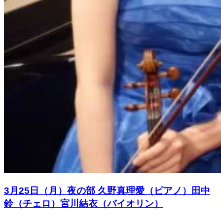
3月25日（月）夜の部 久野真理愛（ピアノ）田中
鈴（チェロ）宮川結衣（バイオリン）