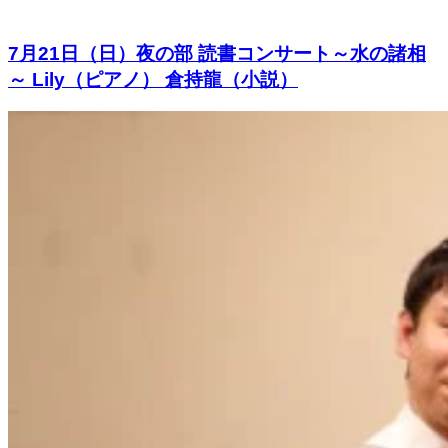
7月21日（日）夜の部 読書コンサート～水の諸相
～ Lily（ピアノ） 倉持龍（小説）