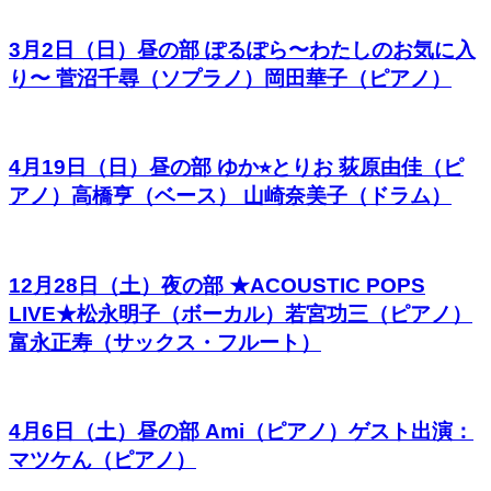
3月2日（日）昼の部 ぽるぽら〜わたしのお気に入
り〜 菅沼千尋（ソプラノ）岡田華子（ピアノ）
4月19日（日）昼の部 ゆか⭐︎とりお 荻原由佳（ピ
アノ）高橋亨（ベース） 山崎奈美子（ドラム）
12月28日（土）夜の部 ★ACOUSTIC POPS
LIVE★松永明子（ボーカル）若宮功三（ピアノ）
富永正寿（サックス・フルート）
4月6日（土）昼の部 Ami（ピアノ）ゲスト出演：
マツケん（ピアノ）