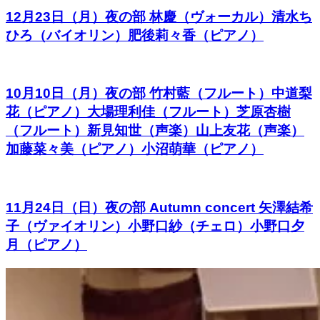
12月23日（月）夜の部 林慶（ヴォーカル）清水ち
ひろ（バイオリン）肥後莉々香（ピアノ）
10月10日（月）夜の部 竹村藍（フルート）中道梨
花（ピアノ）大場理利佳（フルート）芝原杏樹
（フルート）新見知世（声楽）山上友花（声楽）
加藤菜々美（ピアノ）小沼萌華（ピアノ）
11月24日（日）夜の部 Autumn concert 矢澤結希
子（ヴァイオリン）小野口紗（チェロ）小野口夕
月（ピアノ）