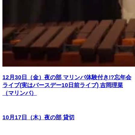
12月30日（金）夜の部 マリンバ体験付き!?忘年会
ライブ(実はバースデー10日前ライブ) 吉岡理菜
（マリンバ）
10月17日（木）夜の部 貸切