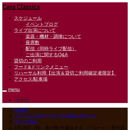
Casa Classica
スケジュール
イベントブログ
ライブ出演について
楽器・機材・調律について
座席数
配信（同時ライブ配信）
ご出演に関するQ&A
貸切のご利用
フード&ドリンクメニュー
リハーサル利用【出演＆貸切ご利用確定者限定】
アクセス/駐車場
menu
日本語
HOME
イベントブログ（ライブ公演レポート）
ライブ日記
3月19日（日）夜の部 竹森ゆきえ（フルート）和光美