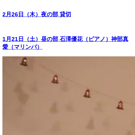
2月26日（木）夜の部 貸切
1月21日（土）昼の部 石澤優花（ピアノ）神部真
愛（マリンバ）