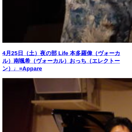
4月25日（土）夜の部 Life 本多羅偉（ヴォーカ
ル）南颯希（ヴォーカル）おっち（エレクトー
ン）♩=Appare