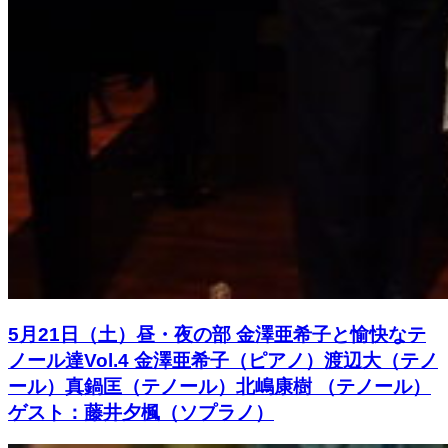
5月21日（土）昼・夜の部 金澤亜希子と愉快なテ
ノール達Vol.4 金澤亜希子（ピアノ）渡辺大（テノ
ール）真鍋匡（テノール）北嶋康樹 （テノール）
ゲスト：藤井夕楓（ソプラノ）