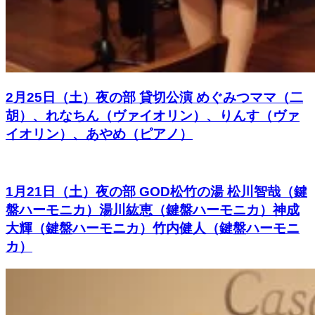
2月25日（土）夜の部 貸切公演 めぐみつママ（二
胡）、れなちん（ヴァイオリン）、りんす（ヴァ
イオリン）、あやめ（ピアノ）
1月21日（土）夜の部 GOD松竹の湯 松川智哉（鍵
盤ハーモニカ）湯川紘恵（鍵盤ハーモニカ）神成
大輝（鍵盤ハーモニカ）竹内健人（鍵盤ハーモニ
カ）