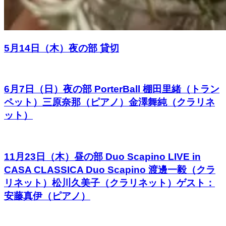
5月14日（木）夜の部 貸切
6月7日（日）夜の部 PorterBall 棚田里緒（トラン
ペット）三原奈那（ピアノ）金澤舞純（クラリネ
ット）
11月23日（木）昼の部 Duo Scapino LIVE in
CASA CLASSICA Duo Scapino 渡邊一毅（クラ
リネット）松川久美子（クラリネット）ゲスト：
安藤真伊（ピアノ）