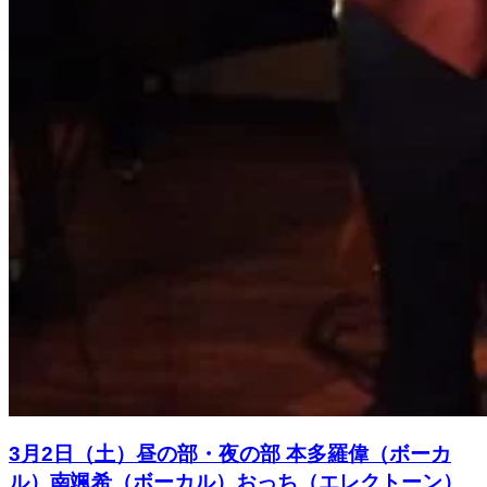
3月2日（土）昼の部・夜の部 本多羅偉（ボーカ
ル）南颯希（ボーカル）おっち（エレクトーン）