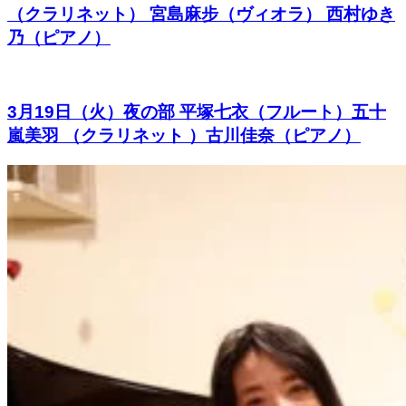
（クラリネット） 宮島麻步（ヴィオラ） 西村ゆき
乃（ピアノ）
3月19日（火）夜の部 平塚七衣（フルート）五十
嵐美羽 （クラリネット ）古川佳奈（ピアノ）