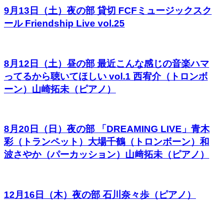
9月13日（土）夜の部 貸切 FCFミュージックスク
ール Friendship Live vol.25
8月12日（土）昼の部 最近こんな感じの音楽ハマ
ってるから聴いてほしい vol.1 西宥介（トロンボ
ーン）山崎拓未（ピアノ）
8月20日（日）夜の部 「DREAMING LIVE」青木
彩（トランペット）大場千鶴（トロンボーン）和
波さやか（パーカッション）山﨑拓未（ピアノ）
12月16日（木）夜の部 石川奈々歩（ピアノ）