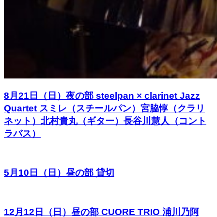
8月21日（日）夜の部 steelpan × clarinet Jazz
Quartet スミレ（スチールパン）宮脇惇（クラリ
ネット）北村貴丸（ギター）長谷川慧人（コント
ラバス）
5月10日（日）昼の部 貸切
12月12日（日）昼の部 CUORE TRIO 浦川乃阿