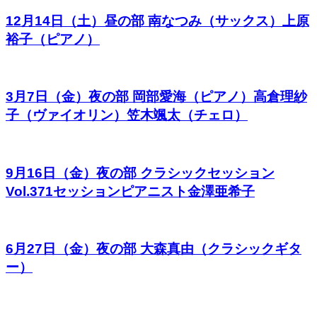
12月14日（土）昼の部 南なつみ（サックス）上原
裕子（ピアノ）
3月7日（金）夜の部 岡部愛海（ピアノ）高倉理紗
子（ヴァイオリン）笠木颯太（チェロ）
9月16日（金）夜の部 クラシックセッション
Vol.371セッションピアニスト金澤亜希子
6月27日（金）夜の部 大森真由（クラシックギタ
ー）