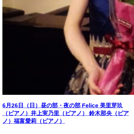
6月26日（日）昼の部・夜の部 Felice 美里芽玖
（ピアノ）井上実乃里（ピアノ） 鈴木那央（ピア
ノ）福富愛莉（ピアノ）