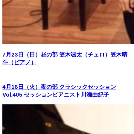
7月23日（日）昼の部 笠木颯太（チェロ）笠木晴
斗（ピアノ）
4月16日（火）夜の部 クラシックセッション
Vol.405 セッションピアニスト川瀬由紀子