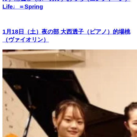
Life♩＝Spring
1月18日（土）夜の部 大西透子（ピアノ）的場桃
（ヴァイオリン）