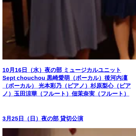
10月16日（水）夜の部 ミュージカルユニット
Sept chouchou 黒崎愛萌（ボーカル）後河内凜
（ボーカル） 光本彩乃（ピアノ）杉原梨心（ピア
ノ）玉田涼華（フルート）佃茉奈実（フルート）
3月25日（日）夜の部 貸切公演