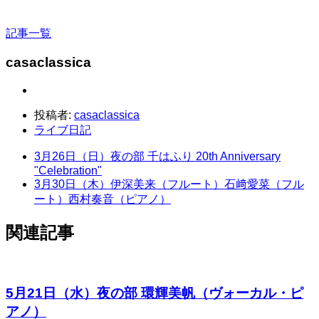
記事一覧
casaclassica
投稿者:
casaclassica
ライブ日記
3月26日（日）夜の部 千はふり 20th Anniversary
"Celebration"
3月30日（木）伊深美来（フルート）石﨑愛菜（フル
ート）西村奏音（ピアノ）
関連記事
5月21日（水）夜の部 環輝美帆（ヴォーカル・ピ
アノ）