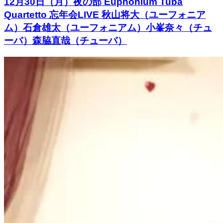
12月30日（月）夜の部 Euphonium Tuba
Quartetto 忘年会LIVE 秋山将大（ユーフォニア
ム）石倉雄太（ユーフォニアム）小峯奈々（チュ
ーバ）森脇直哉（チューバ）