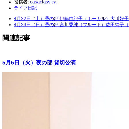
投稿者:
casaclassica
ライブ日記
4月22日（土）昼の部 伊藤由紀子（ボーカル）大川
4月23日（日）昼の部 宮川香純（フルート）佐田純子
関連記事
5月5日（火）夜の部 貸切公演