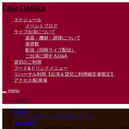
Casa Classica
スケジュール
イベントブログ
ライブ出演について
楽器・機材・調律について
座席数
配信（同時ライブ配信）
ご出演に関するQ&A
貸切のご利用
フード&ドリンクメニュー
リハーサル利用【出演＆貸切ご利用確定者限定】
アクセス/駐車場
menu
日本語
HOME
イベントブログ（ライブ公演レポート）
ライブ日記
4月22日（土）夜の部 松岡さや子（ヴォーカル）山﨑