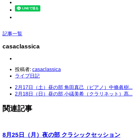
記事一覧
casaclassica
投稿者:
casaclassica
ライブ日記
2月17日（土）昼の部 角田真己（ピアノ）中條眞樹...
2月18日（日）昼の部 小礒美希（クラリネット）髙...
関連記事
8月25日（月）夜の部 クラシックセッション