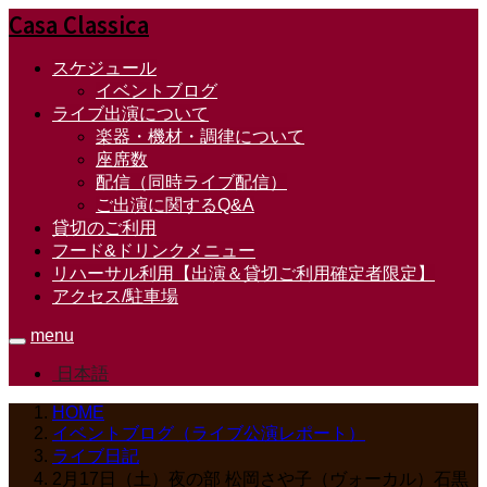
Casa Classica
スケジュール
イベントブログ
ライブ出演について
楽器・機材・調律について
座席数
配信（同時ライブ配信）
ご出演に関するQ&A
貸切のご利用
フード&ドリンクメニュー
リハーサル利用【出演＆貸切ご利用確定者限定】
アクセス/駐車場
menu
日本語
HOME
イベントブログ（ライブ公演レポート）
ライブ日記
2月17日（土）夜の部 松岡さや子（ヴォーカル）石黒