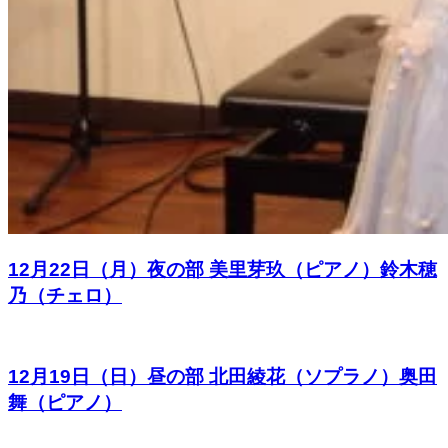
12月22日（月）夜の部 美里芽玖（ピアノ）鈴木穂
乃（チェロ）
12月19日（日）昼の部 北田綾花（ソプラノ）奥田
舞（ピアノ）