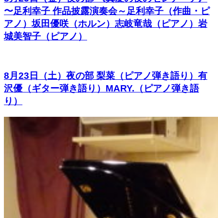
〜足利幸子 作品披露演奏会～足利幸子（作曲・ピ
アノ）坂田優咲（ホルン）志岐竜哉（ピアノ）岩
城美智子（ピアノ）
8月23日（土）夜の部 梨菜（ピアノ弾き語り）有
沢優（ギター弾き語り）MARY.（ピアノ弾き語
り）