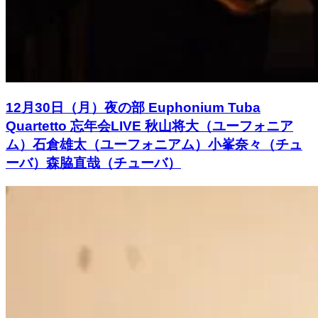
12月30日（月）夜の部 Euphonium Tuba
Quartetto 忘年会LIVE 秋山将大（ユーフォニア
ム）石倉雄太（ユーフォニアム）小峯奈々（チュ
ーバ）森脇直哉（チューバ）