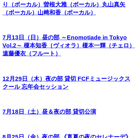
り（ボーカル）曽根大雅（ボーカル）丸山真矢
（ボーカル）山﨑和香（ボーカル）
7月13日（日）昼の部 ～Enomotiade in Tokyo
Vol.2～ 榎本知香（ヴィオラ）榎本一輝（チェロ）
遠藤優衣（フルート）
12月29日（木）夜の部 貸切 FCFミュージックス
クール 忘年会セッション
7月18日（土）昼＆夜の部 貸切公演
8月25日（金）夜の部 《真夏の夜のセレナーデ》