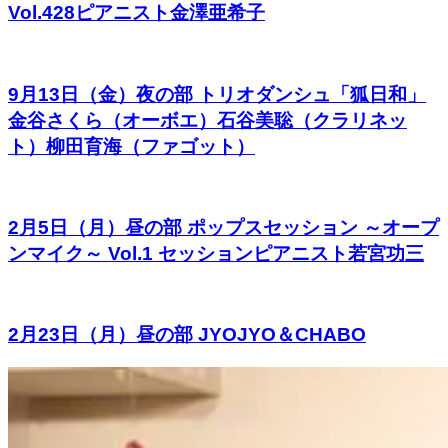
Vol.428ピアニスト金澤亜希子
9月13日（金）夜の部 トリオダンシュ「狐日和」
金谷さくら（オーボエ）石谷美聡（クラリネッ
ト）柳田育海（ファゴット）
2月5日（月）昼の部 ポップスセッション ～オープ
ンマイク～ Vol.1 セッションピアニスト若宮功三
2月23日（月）昼の部 JYOJYO＆CHABO