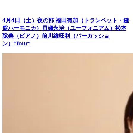
4月4日（土）夜の部 福田有加（トランペット・鍵
盤ハーモニカ）貝瀬永治（ユーフォニアム）松本
聡美（ピアノ）前川維旺利（パーカッショ
ン）”four”