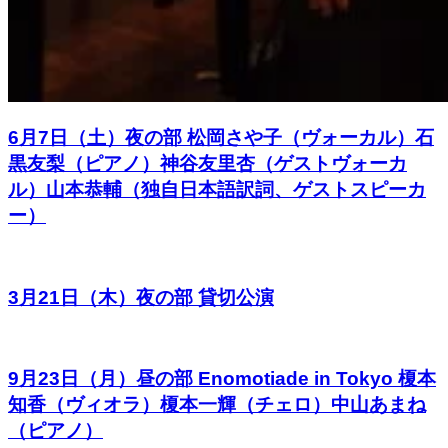
6月7日（土）夜の部 松岡さや子（ヴォーカル）石
黒友梨（ピアノ）神谷友里杏（ゲストヴォーカ
ル）山本恭輔（独自日本語訳詞、ゲストスピーカ
ー）
3月21日（木）夜の部 貸切公演
9月23日（月）昼の部 Enomotiade in Tokyo 榎本
知香（ヴィオラ）榎本一輝（チェロ）中山あまね
（ピアノ）