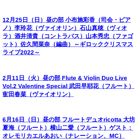
12月25日（日）昼の部 小布施彩香（司会・ピア
ノ）李玲花（ヴァイオリン）石山真穂（ヴィオ
ラ）酒井清貴（コントラバス）山本秀忠（ファゴ
ット）佐久間菜奈（編曲）～ギロッククリスマス
ライブ2022～
2月11日（火）昼の部 Flute & Violin Duo Live
Vol.2 Valentine Special 武田早耶花（フルート）
寉田春菜（ヴァイオリン）
6月16日（日）昼の部 フルートデュオricotta 大坊
夏海（フルート）横山二愛（フルート）ゲスト：
オレモリカエルあおい（ナレーション、MC）