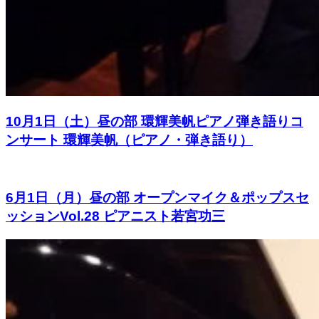
10月1日（土）昼の部 環輝美帆ピアノ弾き語りコ
ンサート 環輝美帆（ピアノ・弾き語り）
6月1日（月）昼の部 オープンマイク＆ポップスセ
ッションVol.28 ピアニスト若宮功三