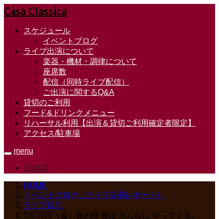
Casa Classica
スケジュール
イベントブログ
ライブ出演について
楽器・機材・調律について
座席数
配信（同時ライブ配信）
ご出演に関するQ&A
貸切のご利用
フード&ドリンクメニュー
リハーサル利用【出演＆貸切ご利用確定者限定】
アクセス/駐車場
menu
日本語
HOME
イベントブログ（ライブ公演レポート）
ライブ日記
3月15日（金）夜の部 春は みんなに やってくる。