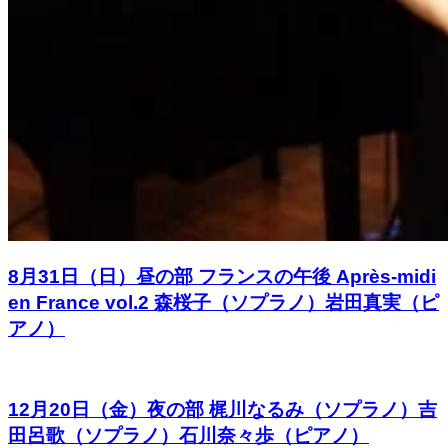
8月31日（日）昼の部 フランスの午後 Après-midi
en France vol.2 森桜子（ソプラノ）岩田真実（ピ
アノ）
12月20日（金）夜の部 梶川なるみ（ソプラノ）吉
田呂歌（ソプラノ）石川奈々歩（ピアノ）