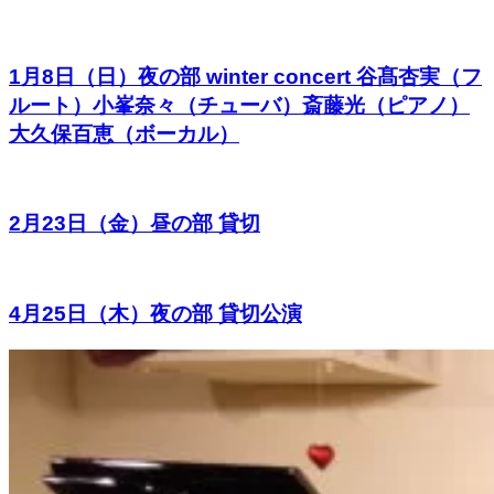
1月8日（日）夜の部 winter concert 谷髙杏実（フ
ルート）小峯奈々（チューバ）斎藤光（ピアノ）
大久保百恵（ボーカル）
2月23日（金）昼の部 貸切
4月25日（木）夜の部 貸切公演