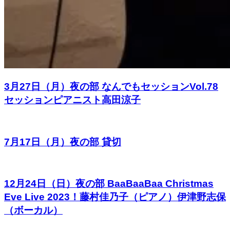
3月27日（月）夜の部 なんでもセッションVol.78
セッションピアニスト高田涼子
7月17日（月）夜の部 貸切
12月24日（日）夜の部 BaaBaaBaa Christmas
Eve Live 2023！藤村佳乃子（ピアノ）伊津野志保
（ボーカル）