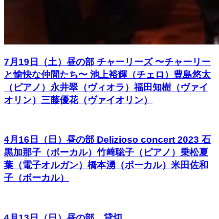
7月19日（土）昼の部 チャーリーズ 〜チャーリー
と愉快な仲間たち〜 池上裕輝（チェロ）豊島悠太
（ピアノ）永井翠（ヴィオラ）福田知樹（ヴァイ
オリン）三藤優花（ヴァイオリン）
4月16日（日）昼の部 Delizioso concert 2023 石
黒加那子（ボーカル）竹﨑聡子（ピアノ）乗松夏
葉（電子オルガン）橋本湧（ボーカル）米田佐和
子（ボーカル）
4月13日（日）昼の部 貸切