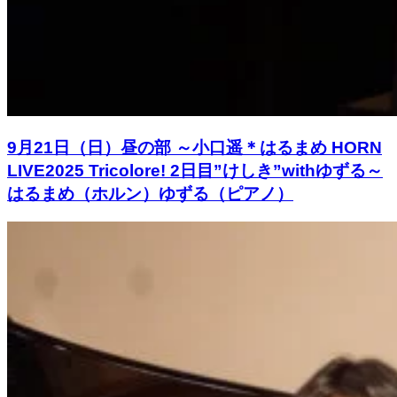
9月21日（日）昼の部 ～小口遥＊はるまめ HORN
LIVE2025 Tricolore! 2日目”けしき”withゆずる～
はるまめ（ホルン）ゆずる（ピアノ）