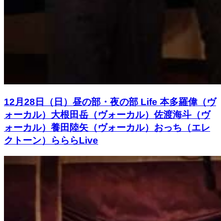
12月28日（日）昼の部・夜の部 Life 本多羅偉（ヴ
ォーカル）大根田岳（ヴォーカル）佐渡海斗（ヴ
ォーカル）養田陸矢（ヴォーカル）おっち（エレ
クトーン）らららLive