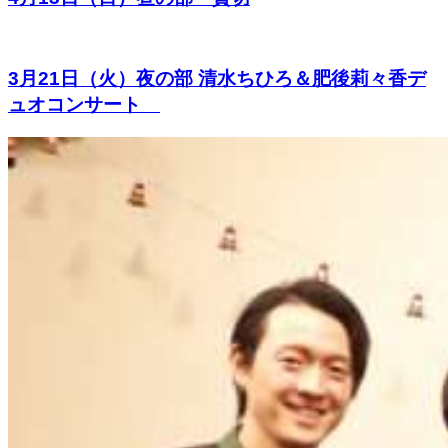
3月21日（火）夜の部 清水ちひろ＆肥後莉々香デ
ュオコンサート