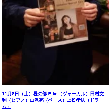
11月8日（土）昼の部 Ellie（ヴォーカル）田村文
利（ピアノ）山沢亮（ベース）上松孝誌（ドラ
ム）