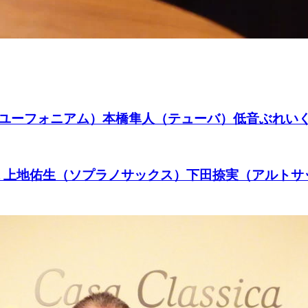
ーフォニアム）本橋隼人（テューバ）低音ぶれいくCafe
e Quartet 上地佑生（ソプラノサックス）下田捺実（