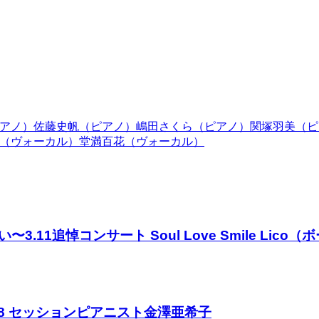
（ピアノ）佐藤史帆（ピアノ）嶋田さくら（ピアノ）関塚羽美（
香（ヴォーカル）堂満百花（ヴォーカル）
.11追悼コンサート Soul Love Smile Li
408 セッションピアニスト金澤亜希子