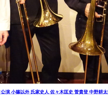
ンオフ公演 小篠以外 氏家史人 佐々木匡史 菅貴登 中野耕