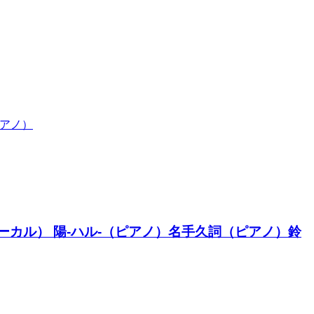
ピアノ）
co（ボーカル） 陽-ハル-（ピアノ）名手久詞（ピアノ）鈴