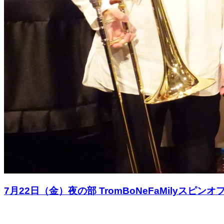
7月22日（金）夜の部 TromBoNeFaMilyスピ