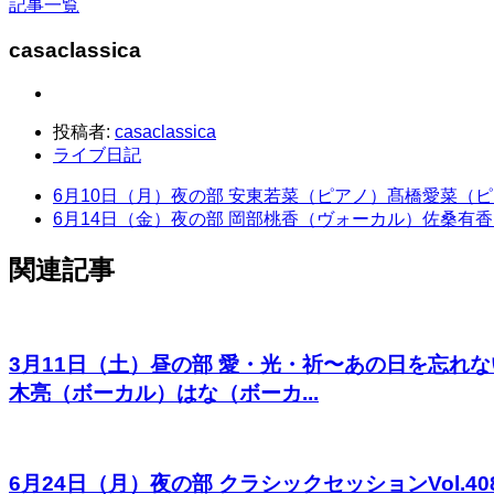
記事一覧
casaclassica
投稿者:
casaclassica
ライブ日記
6月10日（月）夜の部 安東若菜（ピアノ）髙橋愛菜
6月14日（金）夜の部 岡部桃香（ヴォーカル）佐桑有
関連記事
3月11日（土）昼の部 愛・光・祈〜あの日を忘れない〜3
木亮（ボーカル）はな（ボーカ...
6月24日（月）夜の部 クラシックセッションVol.