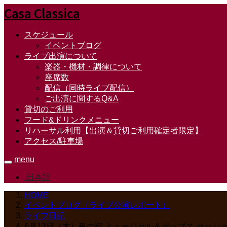
Casa Classica
スケジュール
イベントブログ
ライブ出演について
楽器・機材・調律について
座席数
配信（同時ライブ配信）
ご出演に関するQ&A
貸切のご利用
フード&ドリンクメニュー
リハーサル利用【出演＆貸切ご利用確定者限定】
アクセス/駐車場
menu
日本語
HOME
イベントブログ（ライブ公演レポート）
ライブ日記
6月13日（木）夜の部 ミュージカル＆ポップス セッション